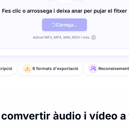
Fes clic o arrossega i deixa anar per pujar el fitxer
Càrrega...
Admet MP3, MP4, WAV, MOV i més
cripció
6 formats d'exportació
Reconeixement 
comvertir àudio i vídeo a 