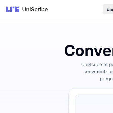
Ein
Conver
UniScribe et p
convertint-lo
pregun