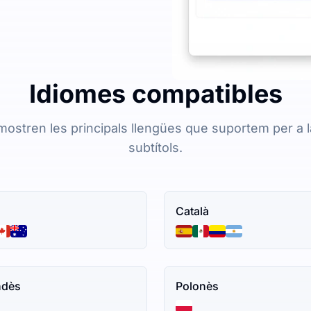
Idiomes compatibles
ostren les principals llengües que suportem per a la
subtítols.
n
Català
ndès
Polonès