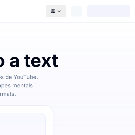
 a text
ços de YouTube,
apes mentals i
ormats.