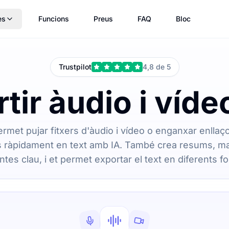
es
Funcions
Preus
FAQ
Bloc
Trustpilot
4,8 de 5
tir àudio i vídeo
ermet pujar fitxers d'àudio i vídeo o enganxar enlla
s ràpidament en text amb IA. També crea resums, m
tes clau, i et permet exportar el text en diferents f