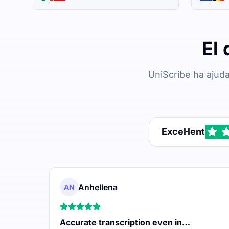
El 
UniScribe ha ajuda
Excel·lent
Anhellena
AN
Accurate transcription even in…