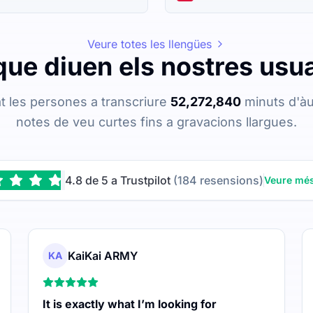
Veure totes les llengües
que diuen els nostres usu
t les persones a transcriure
52,272,840
minuts d'àu
notes de veu curtes fins a gravacions llargues.
4.8 de 5 a Trustpilot
(184 resensions)
Veure més
KaiKai ARMY
KA
It is exactly what I’m looking for