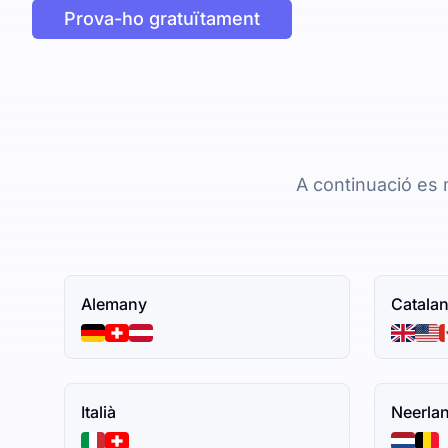
Prova-ho gratuïtament
A continuació es m
Alemany
Catala
Italià
Neerla