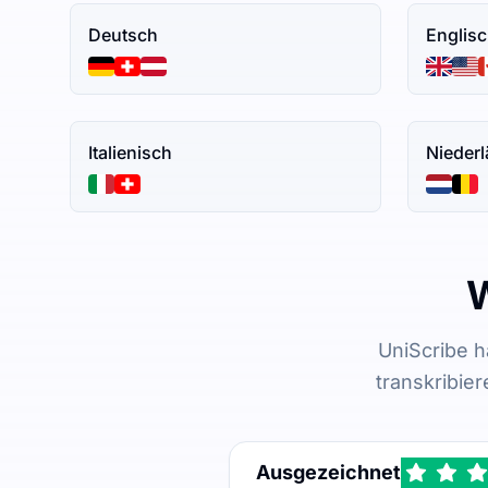
Deutsch
Englis
Italienisch
Nieder
W
UniScribe 
transkribie
Ausgezeichnet