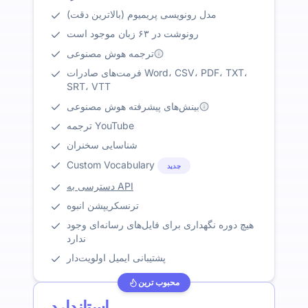
مدل رونویسی پریمیوم (بالاترین دقت)
رونوشت در ۶۳ زبان موجود است
ترجمه هوش مصنوعی
فرمت‌های صادرات Word، CSV، PDF، TXT،
SRT، VTT
بینش‌های پیشرفته هوش مصنوعی
ترجمه YouTube
شناسایی سخنران
Custom Vocabulary
جدید
دسترسی به API
ترنسکریپشن انبوه
هیچ دوره نگهداری برای فایل‌های رسانه‌ای وجود
ندارد
پشتیبانی ایمیل اولویت‌دار
محبوب ترین
استاندارد