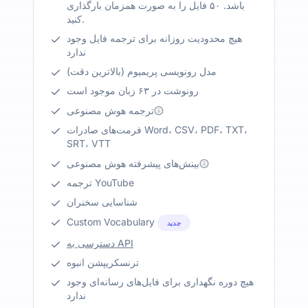
باشد. ۵۰ فایل را به صورت همزمان بارگذاری
کنید.
هیچ محدودیت روزانه برای ترجمه فایل وجود
ندارد
مدل رونویسی پریمیوم (بالاترین دقت)
رونوشت در ۶۳ زبان موجود است
ترجمه هوش مصنوعی
فرمت‌های صادرات Word، CSV، PDF، TXT،
SRT، VTT
بینش‌های پیشرفته هوش مصنوعی
ترجمه YouTube
شناسایی سخنران
Custom Vocabulary
جدید
دسترسی به API
ترنسکریپشن انبوه
هیچ دوره نگهداری برای فایل‌های رسانه‌ای وجود
ندارد