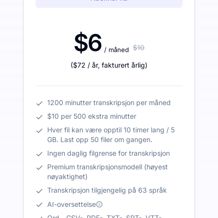
$6
$10
/ måned
(
$72
/ år
,
fakturert årlig
)
1200 minutter transkripsjon per måned
$10 per 500 ekstra minutter
Hver fil kan være opptil 10 timer lang / 5
GB. Last opp 50 filer om gangen.
Ingen daglig filgrense for transkripsjon
Premium transkripsjonsmodell (høyest
nøyaktighet)
Transkripsjon tilgjengelig på 63 språk
AI-oversettelse
Ord-, CSV-, PDF-, TXT-, SRT-, VTT-