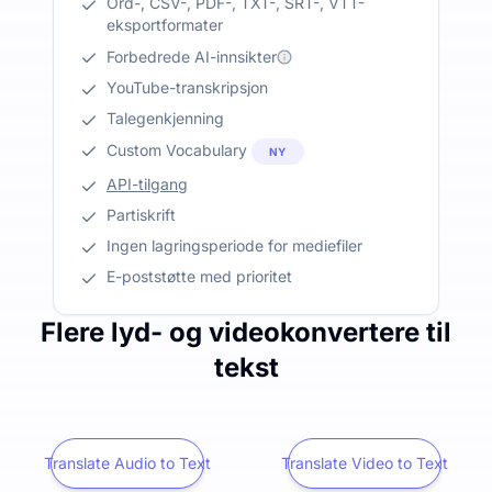
Ord-, CSV-, PDF-, TXT-, SRT-, VTT-
eksportformater
Forbedrede AI-innsikter
YouTube-transkripsjon
Talegenkjenning
Custom Vocabulary
NY
API-tilgang
Partiskrift
Ingen lagringsperiode for mediefiler
E-poststøtte med prioritet
Flere lyd- og videokonvertere til
tekst
Translate Audio to Text
Translate Video to Text