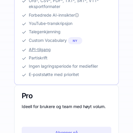
Ord-, CSV-, PDF-, TXT-, SRT-, VTT-
eksportformater
Forbedrede AI-innsikter
YouTube-transkripsjon
Talegenkjenning
Custom Vocabulary
NY
API-tilgang
Partiskrift
Ingen lagringsperiode for mediefiler
E-poststøtte med prioritet
Pro
Ideell for brukere og team med høyt volum.
Abonner nå