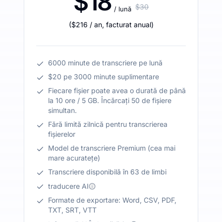
$18
$30
/ lună
(
$216
/ an
,
facturat anual
)
6000 minute de transcriere pe lună
$20 pe 3000 minute suplimentare
Fiecare fișier poate avea o durată de până
la 10 ore / 5 GB. Încărcați 50 de fișiere
simultan.
Fără limită zilnică pentru transcrierea
fișierelor
Model de transcriere Premium (cea mai
mare acuratețe)
Transcriere disponibilă în 63 de limbi
traducere AI
Formate de exportare: Word, CSV, PDF,
TXT, SRT, VTT