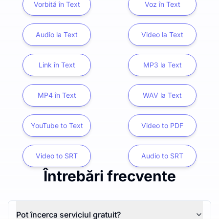
Vorbită în Text
Voz în Text
Audio la Text
Video la Text
Link în Text
MP3 la Text
MP4 în Text
WAV la Text
YouTube to Text
Video to PDF
Video to SRT
Audio to SRT
Întrebări frecvente
Pot încerca serviciul gratuit?