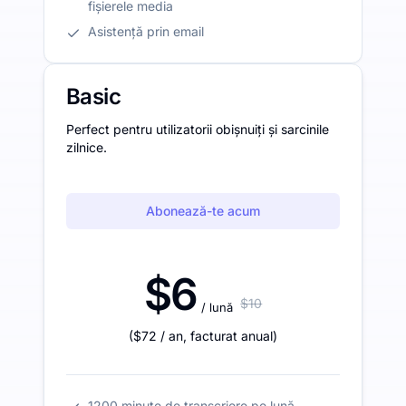
fișierele media
Asistență prin email
Basic
Perfect pentru utilizatorii obișnuiți și sarcinile
zilnice.
Abonează-te acum
$6
$10
/ lună
(
$72
/ an
,
facturat anual
)
1200 minute de transcriere pe lună