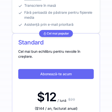
Transcriere în masă
Fără perioadă de păstrare pentru fișierele
media
Asistență prin e-mail prioritară
Cel mai popular
Standard
Cel mai bun echilibru pentru nevoile în
creștere.
Abonează-te acum
$12
$20
/ lună
(
$144
/ an
,
facturat anual
)