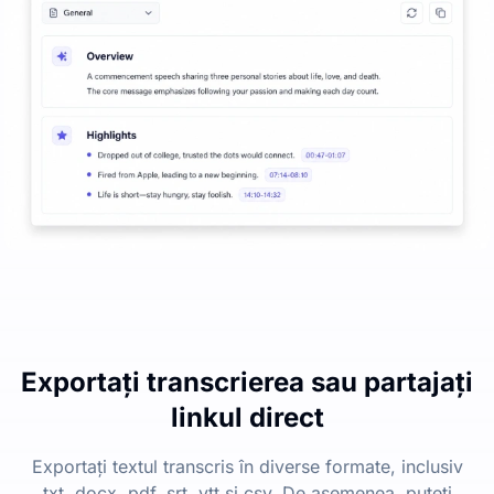
Exportați transcrierea sau partajați
linkul direct
Exportați textul transcris în diverse formate, inclusiv
txt, docx, pdf, srt, vtt și csv. De asemenea, puteți