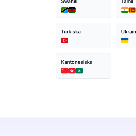
Swahili
Tamil
Turkiska
Ukrai
Kantonesiska