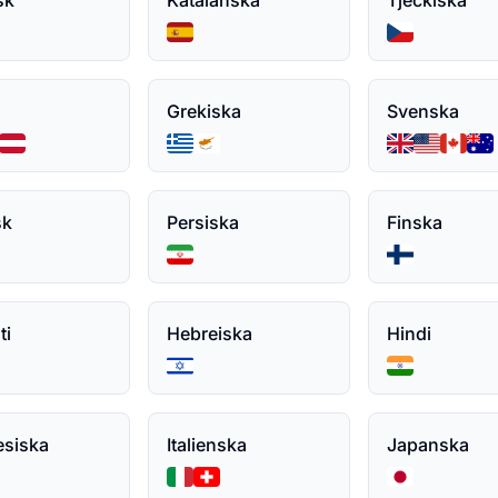
sk
Katalanska
Tjeckiska
Grekiska
Svenska
sk
Persiska
Finska
ti
Hebreiska
Hindi
esiska
Italienska
Japanska