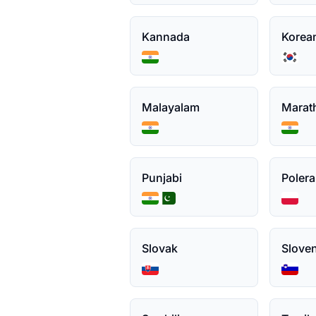
Kannada
Korea
Malayalam
Marat
Punjabi
Polera
Slovak
Slove