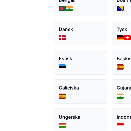
Bengali
Bosni
Dansk
Tysk
Estisk
Baski
Galiciska
Gujara
Ungerska
Indon