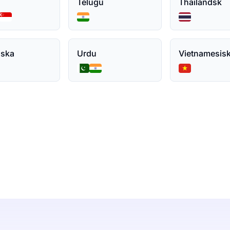
Telugu
Thailändsk
nska
Urdu
Vietnamesis