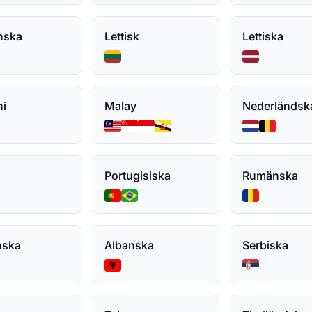
nska
Lettisk
Lettiska
hi
Malay
Nederländsk
Portugisiska
Rumänska
nska
Albanska
Serbiska