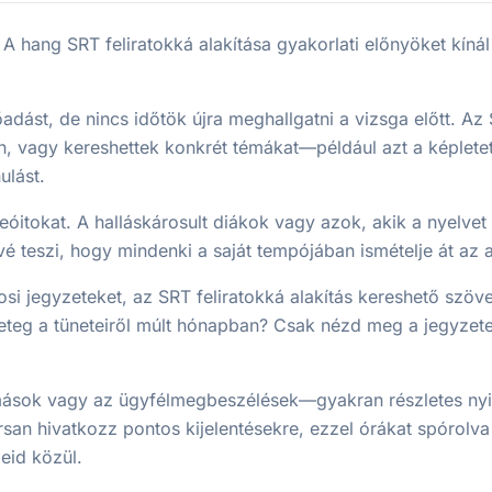
. A hang SRT feliratokká alakítása gyakorlati előnyöket kíná
adást, de nincs időtök újra meghallgatni a vizsga előtt. Az 
on, vagy kereshettek konkrét témákat—például azt a képletet
ulást.
deóitokat. A halláskárosult diákok vagy azok, akik a nyelvet 
 teszi, hogy mindenki a saját tempójában ismételje át az 
si jegyzeteket, az SRT feliratokká alakítás kereshető szöve
eteg a tüneteiről múlt hónapban? Csak nézd meg a jegyzete
omások vagy az ügyfélmegbeszélések—gyakran részletes nyi
rsan hivatkozz pontos kijelentésekre, ezzel órákat spórolva
eid közül.