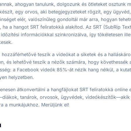
 annak, ahogyan tanulunk, dolgozunk és ötleteket osztunk 
t készít, egy orvos, aki betegjegyzeteket rögzít, egy ügyvéd
zönséget elér, valószínűleg gondoltál már arra, hogyan teh
a a hangot SRT feliratokká alakítod. Az SRT (SubRip Text)
időzítési információkkal szinkronizálva, így tökéletesen ill
kesek.
k hozzáférhetővé teszik a videókat a siketek és a halláskár
en, és lehetővé teszik a nézők számára, hogy követhessék
ség: a Facebook videók 85%-át nézik hang nélkül, a kutat
lyen helyzetben.
nesen átkonvertálni a hangfájlokat SRT feliratokká online
—diákok, tanárok, orvosok, ügyvédek, videókészítők—akik
a a munkájukhoz. Merüljünk el!
a