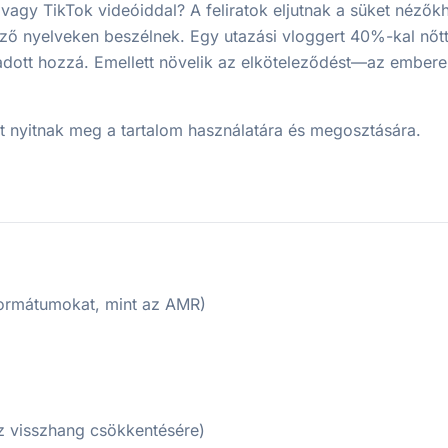
agy TikTok videóiddal? A feliratok eljutnak a süket nézőkh
öző nyelveken beszélnek. Egy utazási vloggert 40%-kal nőt
t adott hozzá. Emellett növelik az elköteleződést—az ember
 nyitnak meg a tartalom használatára és megosztására.
formátumokat, mint az AMR)
z visszhang csökkentésére)