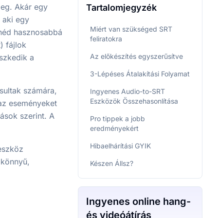
meg. Akár egy
Tartalomjegyzék
, aki egy
Miért van szükséged SRT
etnéd hasznosabbá
feliratokra
 fájlok
Az előkészítés egyszerűsítve
eszkedik a
3-Lépéses Átalakítási Folyamat
osultak számára,
Ingyenes Audio-to-SRT
Eszközök Összehasonlítása
 az eseményeket
ások szerint. A
Pro tippek a jobb
eredményekért
Hibaelhárítási GYIK
 eszköz
 könnyű,
Készen Állsz?
Ingyenes online hang-
és videóátírás