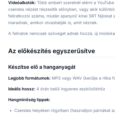
Videóalkotók:
Több embert szeretnél elérni a YouTube v
csendes nézést részesítik előnyben, vagy akik különb
feliratkozói száma, miután spanyol/ kínai SRT fájloka
maradnak, amikor olvashatják is, amit néznek.
A feliratok nemcsak szöveget adnak hozzá; új módokat
Az előkészítés egyszerűsítve
Készítse elő a hanganyagát
Legjobb formátumok:
MP3 vagy WAV (kerülje a ritka 
Ideális hossz:
4 órán belül ingyenes eszközökhöz
Hangminőség tippek:
Csendes helyeken rögzítsen (használjon párnákat a