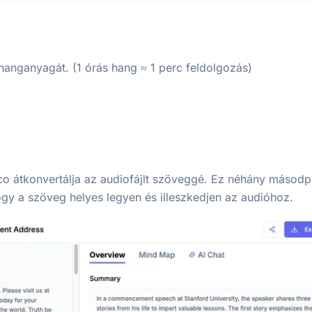
hanganyagát. (1 órás hang ≈ 1 perc feldolgozás)
be.co átkonvertálja az audiofájlt szöveggé. Ez néhány másod
hogy a szöveg helyes legyen és illeszkedjen az audióhoz.