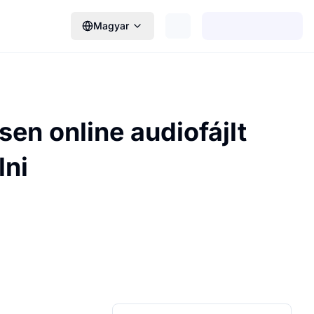
Magyar
en online audiofájlt
lni