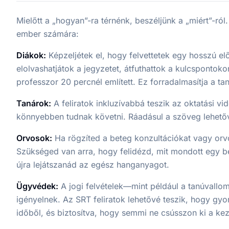
Mielőtt a „hogyan”-ra térnénk, beszéljünk a „miért”-ról
ember számára:
Diákok:
Képzeljétek el, hogy felvettetek egy hosszú elő
elolvashatjátok a jegyzetet, átfuthattok a kulcspontok
professzor 20 percnél említett. Ez forradalmasítja a tan
Tanárok:
A feliratok inkluzívabbá teszik az oktatási vi
könnyebben tudnak követni. Ráadásul a szöveg lehetővé
Orvosok:
Ha rögzíted a beteg konzultációkat vagy orvo
Szükséged van arra, hogy felidézd, mit mondott egy b
újra lejátszanád az egész hanganyagot.
Ügyvédek:
A jogi felvételek—mint például a tanúvall
igényelnek. Az SRT feliratok lehetővé teszik, hogy gyo
időből, és biztosítva, hogy semmi ne csússzon ki a kez