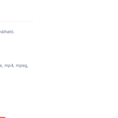
álható.
4a, mp4, mpeg,