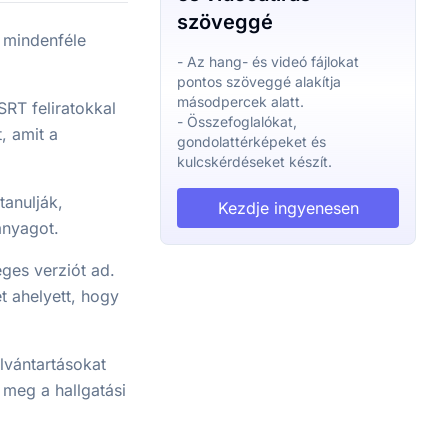
szöveggé
l mindenféle
- Az hang- és videó fájlokat
pontos szöveggé alakítja
másodpercek alatt.
SRT feliratokkal
- Összefoglalókat,
, amit a
gondolattérképeket és
kulcskérdéseket készít.
tanulják,
Kezdje ingyenesen
anyagot.
ges verziót ad.
t ahelyett, hogy
lvántartásokat
 meg a hallgatási