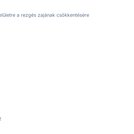
elületre a rezgés zajának csökkentésére
z