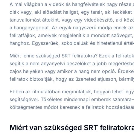
A mai világban a videók és hangfelvételek nagy része
diák vagy, aki előadást hallgat, egy tanár, aki leckéke
tanúvallomást áttekint, vagy egy videókészítő, aki kö
a hanganyagodat. Az egyik nagyszerű módja ennek az, h
feliratfájlok, amelyek megjelenítik a mondott szöveget, 
hanghoz. Egyszerűek, sokoldalúak és hihetetlenül érté
Miért lenne szükséged SRT feliratokra? Ezek a felirato
segítik a nem anyanyelvi beszélőket a jobb megértésb
zajos helyeken vagy amikor a hang nem opció. Érdekes
feliratok biztosítják, hogy az üzeneted átjusson, bármi
Ebben az útmutatóban megmutatjuk, hogyan lehet ingye
segítségével. Tökéletes mindennapi emberek számára
költségmentes módot keresnek a feliratok hozzáadásár
Miért van szükséged SRT feliratokr