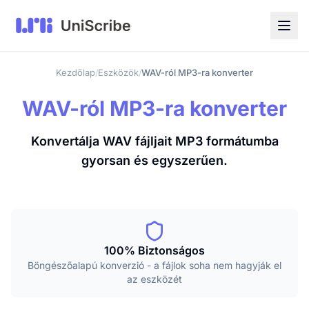
Kezdőlap
Eszközök
WAV-ról MP3-ra konverter
/
/
WAV-ról MP3-ra konverter
Konvertálja WAV fájljait MP3 formátumba
gyorsan és egyszerűen.
100% Biztonságos
Böngészőalapú konverzió - a fájlok soha nem hagyják el
az eszközét