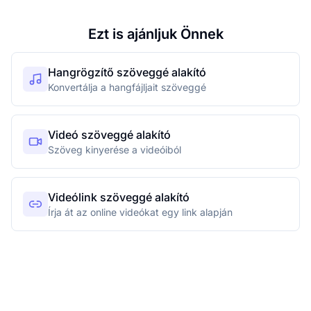
Ezt is ajánljuk Önnek
Hangrögzítő szöveggé alakító
Konvertálja a hangfájljait szöveggé
Videó szöveggé alakító
Szöveg kinyerése a videóiból
Videólink szöveggé alakító
Írja át az online videókat egy link alapján