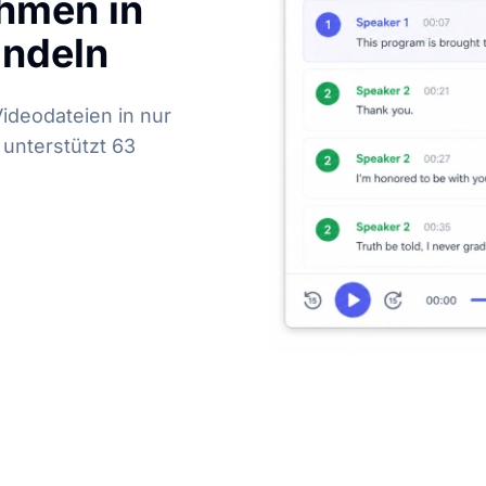
hmen in
andeln
ideodateien in nur
unterstützt 63