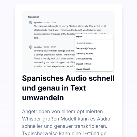
Geben Sie ein wenig aus, um viel bei Audio-zu-Text 
UniScribe bietet jeden Monat 120 Minuten kostenlose 
Weitere KI-Funktionen verfügbar über Audio-zu-Text 
Automatisch Zusammenfassungen, Mind Maps und Schlüs
Spanisches Audio schnell
und genau in Text
umwandeln
Angetrieben von einem optimierten
Whisper großen Modell kann es Audio
schneller und genauer transkribieren.
Typischerweise kann eine 1-stündige