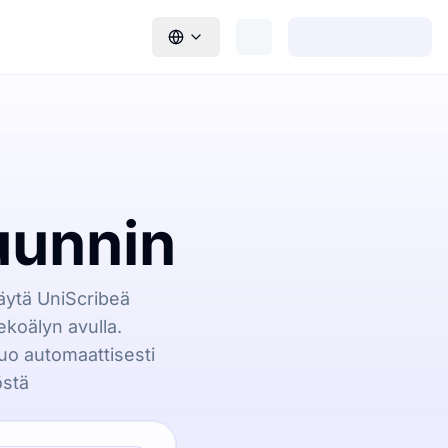
uunnin
äytä UniScribeä
koälyn avulla.
uo automaattisesti
östä