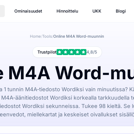
Ominaisuudet
Hinnoittelu
UKK
Blogi
Home
Tools
Online M4A Word-muunnin
/
/
Trustpilot
4,8/5
e M4A Word-m
 1 tunnin M4A-tiedosto Wordiksi vain minuutissa? K
M4A-äänitiedostot Wordiksi korkealla tarkkuudella te
iedostot Wordiksi sekunneissa. Tukee 98 kieltä. Se l
eenvedot, miellekartat ja keskeiset oivallukset sisäll