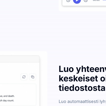
Luo yhteenv
keskeiset 
tiedostosta
Luo automaattisesti lyhyi