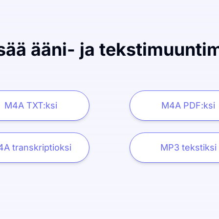
sää ääni- ja tekstimuunti
M4A TXT:ksi
M4A PDF:ksi
A transkriptioksi
MP3 tekstiksi