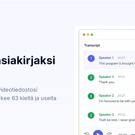
iakirjaksi
videotiedostosi
ee 63 kieltä ja useita