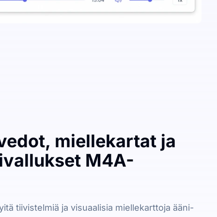
edot, miellekartat ja
oivallukset M4A-
tä tiivistelmiä ja visuaalisia miellekarttoja ääni-