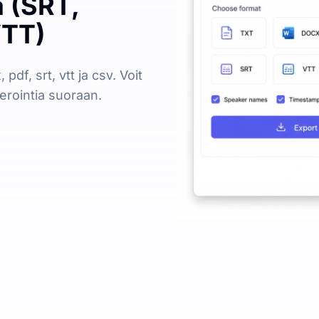
a (SRT,
VTT)
pdf, srt, vtt ja csv. Voit
terointia suoraan.