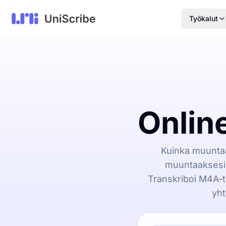
Työkalut
Onlin
Kuinka muuntaa
muuntaaksesi 
Transkriboi M4A-t
yht