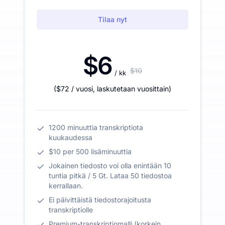
Tilaa nyt
$6
$10
/ kk
(
$72
/ vuosi
,
laskutetaan vuosittain
)
1200 minuuttia transkriptiota
kuukaudessa
$10 per 500 lisäminuuttia
Jokainen tiedosto voi olla enintään 10
tuntia pitkä / 5 Gt. Lataa 50 tiedostoa
kerrallaan.
Ei päivittäistä tiedostorajoitusta
transkriptiolle
Premium-transkriptiomalli (korkein