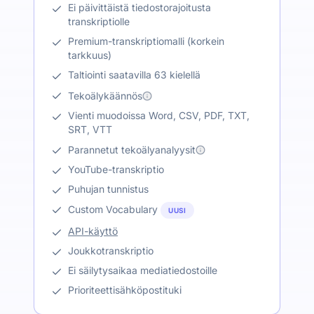
Ei päivittäistä tiedostorajoitusta
transkriptiolle
Premium-transkriptiomalli (korkein
tarkkuus)
Taltiointi saatavilla 63 kielellä
Tekoälykäännös
Vienti muodoissa Word, CSV, PDF, TXT,
SRT, VTT
Parannetut tekoälyanalyysit
YouTube-transkriptio
Puhujan tunnistus
Custom Vocabulary
UUSI
API-käyttö
Joukkotranskriptio
Ei säilytysaikaa mediatiedostoille
Prioriteettisähköpostituki