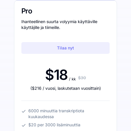
Pro
Ihanteellinen suurta volyymia käyttäville
käyttäjille ja tiimeille.
Tilaa nyt
$18
$30
/ kk
(
$216
/ vuosi
,
laskutetaan vuosittain
)
6000 minuuttia transkriptiota
kuukaudessa
$20 per 3000 lisäminuuttia