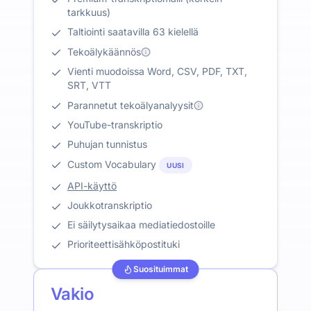
tarkkuus)
Taltiointi saatavilla 63 kielellä
Tekoälykäännös
Vienti muodoissa Word, CSV, PDF, TXT,
SRT, VTT
Parannetut tekoälyanalyysit
YouTube-transkriptio
Puhujan tunnistus
Custom Vocabulary
UUSI
API-käyttö
Joukkotranskriptio
Ei säilytysaikaa mediatiedostoille
Prioriteettisähköpostituki
Suosituimmat
Vakio