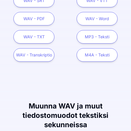
WAV - SRT
WAV - VTT
WAV - PDF
WAV - Word
WAV - TXT
MP3 - Teksti
WAV - Transkriptio
M4A - Teksti
Muunna WAV ja muut
tiedostomuodot tekstiksi
sekunneissa