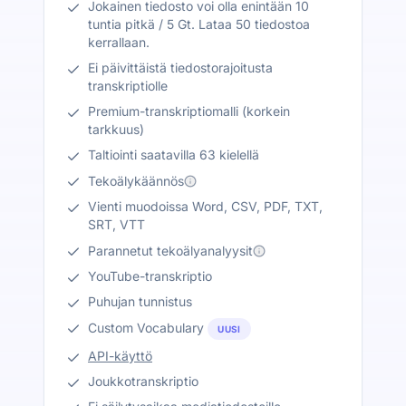
Jokainen tiedosto voi olla enintään 10
tuntia pitkä / 5 Gt. Lataa 50 tiedostoa
kerrallaan.
Ei päivittäistä tiedostorajoitusta
transkriptiolle
Premium-transkriptiomalli (korkein
tarkkuus)
Taltiointi saatavilla 63 kielellä
Tekoälykäännös
Vienti muodoissa Word, CSV, PDF, TXT,
SRT, VTT
Parannetut tekoälyanalyysit
YouTube-transkriptio
Puhujan tunnistus
Custom Vocabulary
UUSI
API-käyttö
Joukkotranskriptio