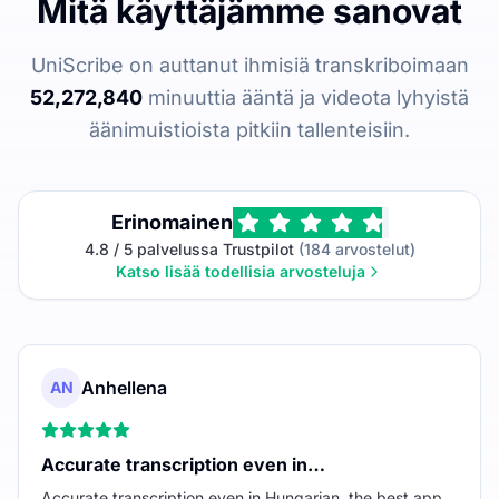
Mitä käyttäjämme sanovat
UniScribe on auttanut ihmisiä transkriboimaan
52,272,840
minuuttia ääntä ja videota lyhyistä
äänimuistioista pitkiin tallenteisiin.
Erinomainen
4.8 / 5 palvelussa Trustpilot
(184 arvostelut)
Katso lisää todellisia arvosteluja
Anhellena
AN
Accurate transcription even in…
Accurate transcription even in Hungarian, the best app