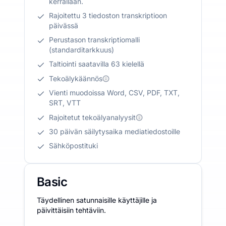
kerrallaan.
Rajoitettu 3 tiedoston transkriptioon
päivässä
Perustason transkriptiomalli
(standarditarkkuus)
Taltiointi saatavilla 63 kielellä
Tekoälykäännös
Vienti muodoissa Word, CSV, PDF, TXT,
SRT, VTT
Rajoitetut tekoälyanalyysit
30 päivän säilytysaika mediatiedostoille
Sähköpostituki
Basic
Täydellinen satunnaisille käyttäjille ja
päivittäisiin tehtäviin.