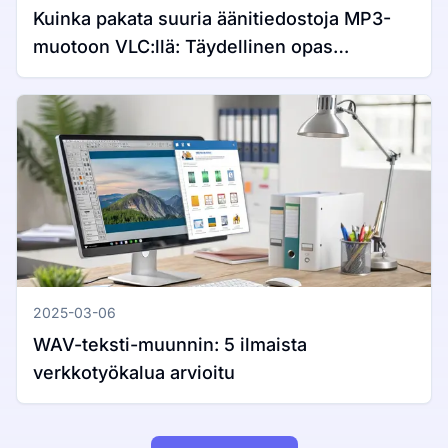
Kuinka pakata suuria äänitiedostoja MP3-
muotoon VLC:llä: Täydellinen opas
Windowsille ja Macille
2025-03-06
WAV-teksti-muunnin: 5 ilmaista
verkkotyökalua arvioitu