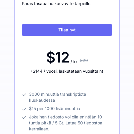
Paras tasapaino kasvaville tarpeille.
Tilaa nyt
$12
$20
/ kk
(
$144
/ vuosi
,
laskutetaan vuosittain
)
3000 minuuttia transkriptiota
kuukaudessa
$15 per 1000 lisäminuuttia
Jokainen tiedosto voi olla enintään 10
tuntia pitkä / 5 Gt. Lataa 50 tiedostoa
kerrallaan.