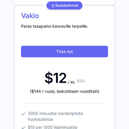
Suosituimmat
Vakio
Paras tasapaino kasvaville tarpeille.
Tilaa nyt
$12
$20
/ kk
(
$144
/ vuosi
,
laskutetaan vuosittain
)
3000 minuuttia transkriptiota
kuukaudessa
$15 per 1000 lisäminuuttia