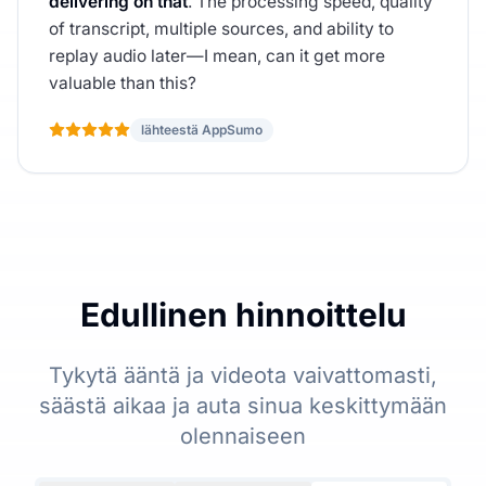
delivering on that
. The processing speed, quality
of transcript, multiple sources, and ability to
replay audio later—I mean, can it get more
valuable than this?
lähteestä AppSumo
Edullinen hinnoittelu
Tykytä ääntä ja videota vaivattomasti,
säästä aikaa ja auta sinua keskittymään
olennaiseen