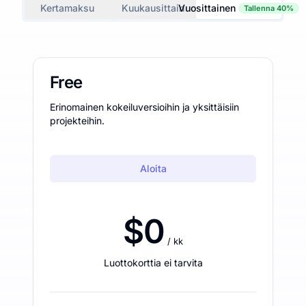
Kertamaksu
Kuukausittain
Vuosittainen
Tallenna 40%
Free
Erinomainen kokeiluversioihin ja yksittäisiin
projekteihin.
Aloita
$0
/ kk
Luottokorttia ei tarvita