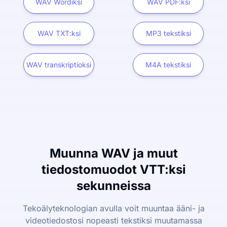
WAV Wordiksi
WAV PDF:ksi
WAV TXT:ksi
MP3 tekstiksi
WAV transkriptioksi
M4A tekstiksi
Muunna WAV ja muut
tiedostomuodot VTT:ksi
sekunneissa
Tekoälyteknologian avulla voit muuntaa ääni- ja
videotiedostosi nopeasti tekstiksi muutamassa