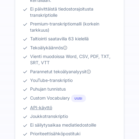
kerrallaan.
Ei päivittäistä tiedostorajoitusta
transkriptiolle
Premium-transkriptiomalli (korkein
tarkkuus)
Taltiointi saatavilla 63 kielellä
Tekoälykäännös
Vienti muodoissa Word, CSV, PDF, TXT,
SRT, VTT
Parannetut tekoälyanalyysit
YouTube-transkriptio
Puhujan tunnistus
Custom Vocabulary
UUSI
API-käyttö
Joukkotranskriptio
Ei säilytysaikaa mediatiedostoille
Prioriteettisähköpostituki