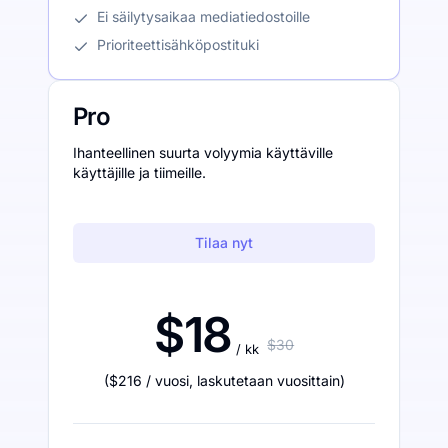
Ei säilytysaikaa mediatiedostoille
Prioriteettisähköpostituki
Pro
Ihanteellinen suurta volyymia käyttäville
käyttäjille ja tiimeille.
Tilaa nyt
$18
$30
/ kk
(
$216
/ vuosi
,
laskutetaan vuosittain
)