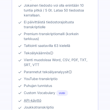
Jokainen tiedosto voi olla enintään 10
tuntia pitkä / 5 Gt. Lataa 50 tiedostoa
kerrallaan.
Ei päivittäistä tiedostorajoitusta
transkriptiolle
Premium-transkriptiomalli (korkein
tarkkuus)
Taltiointi saatavilla 63 kielellä
Tekoälykäännös
Vienti muodoissa Word, CSV, PDF, TXT,
SRT, VTT
Parannetut tekoälyanalyysit
YouTube-transkriptio
Puhujan tunnistus
Custom Vocabulary
UUSI
API-käyttö
Joukkotranskriptio