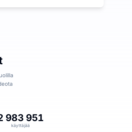
t
olilla
deota
2 983 951
käyttäjää