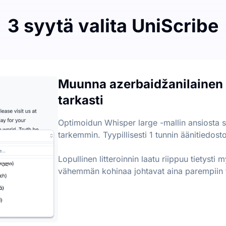
3 syytä valita UniScribe
ssa tekstiksi
ta kuukausittain, päivittäisellä tiedostorajarajalla 3. Tiedos
Muunna azerbaidžanilainen ä
ntamisen lisäksi
tarkasti
ääkohtia ääni- ja videotiedostoista, mikä auttaa sinua poimima
Optimoidun Whisper large -mallin ansiosta 
tarkemmin. Tyypillisesti 1 tunnin äänitiedost
Lopullinen litteroinnin laatu riippuu tietysti
vähemmän kohinaa johtavat aina parempiin t