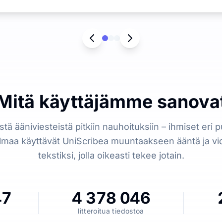
Mitä käyttäjämme sanova
stä ääniviesteistä pitkiin nauhoituksiin – ihmiset eri pu
lmaa käyttävät UniScribea muuntaakseen ääntä ja vi
tekstiksi, jolla oikeasti tekee jotain.
47
4 378 046
litteroitua tiedostoa