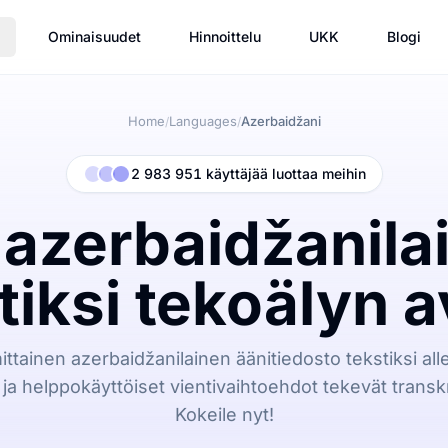
Ominaisuudet
Hinnoittelu
UKK
Blogi
Home
Languages
Azerbaidžani
/
/
2 983 951 käyttäjää luottaa meihin
azerbaidžanilai
tiksi tekoälyn a
tainen azerbaidžanilainen äänitiedosto tekstiksi all
 ja helppokäyttöiset vientivaihtoehdot tekevät transk
Kokeile nyt!