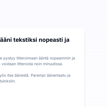
ton pituudelle tai koolle ei ole rajoituksia, mikä on huomatta
äni tekstiksi nopeasti ja
an nopeasti tärkeimmät tiedot pitkästä sisällöstä. Tämä mullis
se pystyy litteroimaan ääntä nopeammin ja
o voidaan litteroida noin minuutissa.
 myös itse äänestä. Parempi äänenlaatu ja
uloksiin.