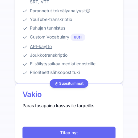
SRT, VTT
Parannetut tekoälyanalyysit
YouTube-transkriptio
Puhujan tunnistus
Custom Vocabulary
UUSI
API-käyttö
Joukkotranskriptio
Ei säilytysaikaa mediatiedostoille
Prioriteettisähköpostituki
Suosituimmat
Vakio
Paras tasapaino kasvaville tarpeille.
Tilaa nyt