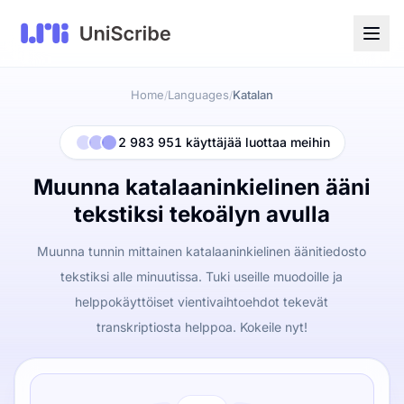
Home
Languages
Katalan
/
/
2 983 951 käyttäjää luottaa meihin
Muunna katalaaninkielinen ääni
tekstiksi tekoälyn avulla
Muunna tunnin mittainen katalaaninkielinen äänitiedosto
tekstiksi alle minuutissa. Tuki useille muodoille ja
helppokäyttöiset vientivaihtoehdot tekevät
transkriptiosta helppoa. Kokeile nyt!