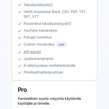
Tekoälykäännös
Vienti muodoissa Word, CSV, PDF, TXT,
SRT, VTT
Parannetut tekoälyanalyysit
YouTube-transkriptio
Puhujan tunnistus
Custom Vocabulary
UUSI
API-käyttö
Joukkotranskriptio
Ei säilytysaikaa mediatiedostoille
Prioriteettisähköpostituki
Pro
Ihanteellinen suurta volyymia käyttäville
käyttäjille ja tiimeille.