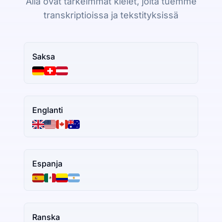
Alla ovat tärkeimmät kielet, joita tuemme
transkriptioissa ja tekstityksissä
Saksa
Englanti
Espanja
Ranska