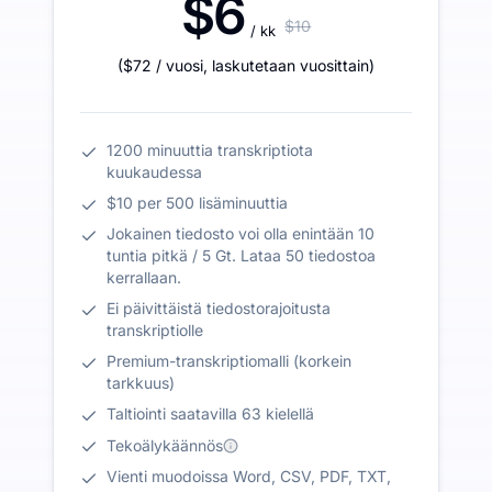
$6
$10
/ kk
(
$72
/ vuosi
,
laskutetaan vuosittain
)
1200 minuuttia transkriptiota
kuukaudessa
$10 per 500 lisäminuuttia
Jokainen tiedosto voi olla enintään 10
tuntia pitkä / 5 Gt. Lataa 50 tiedostoa
kerrallaan.
Ei päivittäistä tiedostorajoitusta
transkriptiolle
Premium-transkriptiomalli (korkein
tarkkuus)
Taltiointi saatavilla 63 kielellä
Tekoälykäännös
Vienti muodoissa Word, CSV, PDF, TXT,