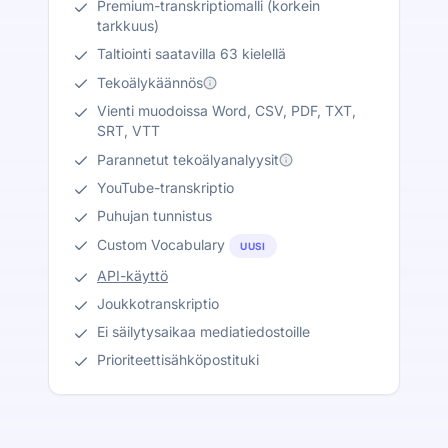
Premium-transkriptiomalli (korkein
tarkkuus)
Taltiointi saatavilla 63 kielellä
Tekoälykäännös
Vienti muodoissa Word, CSV, PDF, TXT,
SRT, VTT
Parannetut tekoälyanalyysit
YouTube-transkriptio
Puhujan tunnistus
Custom Vocabulary
UUSI
API-käyttö
Joukkotranskriptio
Ei säilytysaikaa mediatiedostoille
Prioriteettisähköpostituki