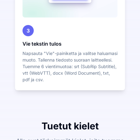
3
Vie tekstin tulos
Napsauta "Vie"-painiketta ja valitse haluamasi
muoto. Tallenna tiedosto suoraan laitteellesi.
Tuemme 6 vientimuotoa: srt (SubRip Subtitle),
vtt (WebVTT), docx (Word Document), txt,
pdf ja csv.
Tuetut kielet