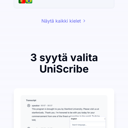
Näytä kaikki kielet
3 syytä valita
UniScribe
Käytä vähän säästääksesi paljon äänen muuntamisess
UniScribe tarjoaa 120 minuuttia ilmaista transkriptiota
Lisää tekoälyominaisuuksia saatavilla tekstiksi muunt
Luo automaattisesti tiivistelmiä, miellekarttoja ja pää