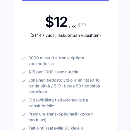
$12
$20
/ kk
(
$144
/ vuosi
,
laskutetaan vuosittain
)
3000 minuuttia transkriptiota
kuukaudessa
$15 per 1000 lisäminuuttia
Jokainen tiedosto voi olla enintään 10
tuntia pitkä / 5 Gt. Lataa 50 tiedostoa
kerrallaan.
Ei päivittäistä tiedostorajoitusta
transkriptiolle
Premium-transkriptiomalli (korkein
tarkkuus)
Taltiointi saatavilla 63 kielellä