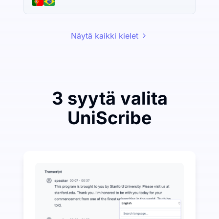
Näytä kaikki kielet
3 syytä valita
UniScribe
Käytä vähän säästääksesi paljon äänen muuntamisess
UniScribe tarjoaa 120 minuuttia ilmaista transkriptiota
Lisää tekoälyominaisuuksia saatavilla tekstiksi muunt
Luo automaattisesti tiivistelmiä, miellekarttoja ja pää