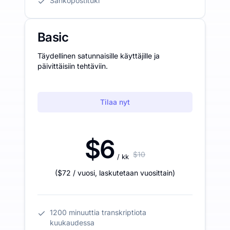
Sähköpostituki
Basic
Täydellinen satunnaisille käyttäjille ja
päivittäisiin tehtäviin.
Tilaa nyt
$6
$10
/ kk
(
$72
/ vuosi
,
laskutetaan vuosittain
)
1200 minuuttia transkriptiota
kuukaudessa