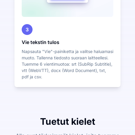
3
Vie tekstin tulos
Napsauta "Vie"-painiketta ja valitse haluamasi
muoto. Tallenna tiedosto suoraan laitteellesi.
Tuemme 6 vientimuotoa: srt (SubRip Subtitle),
vtt (WebVTT), docx (Word Document), txt,
pdf ja csv.
Tuetut kielet