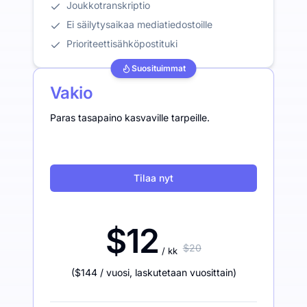
Joukkotranskriptio
Ei säilytysaikaa mediatiedostoille
Prioriteettisähköpostituki
Suosituimmat
Vakio
Paras tasapaino kasvaville tarpeille.
Tilaa nyt
$12
$20
/ kk
(
$144
/ vuosi
,
laskutetaan vuosittain
)