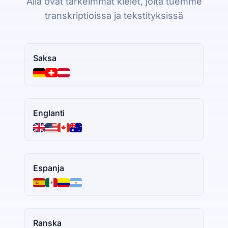
Alla ovat tärkeimmät kielet, joita tuemme
transkriptioissa ja tekstityksissä
Saksa
Englanti
Espanja
Ranska