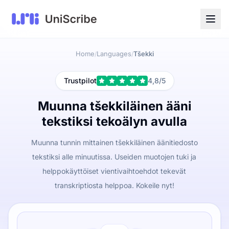
Home
Languages
Tšekki
/
/
Trustpilot
4,8/5
Muunna tšekkiläinen ääni
tekstiksi tekoälyn avulla
Muunna tunnin mittainen tšekkiläinen äänitiedosto
tekstiksi alle minuutissa. Useiden muotojen tuki ja
helppokäyttöiset vientivaihtoehdot tekevät
transkriptiosta helppoa. Kokeile nyt!