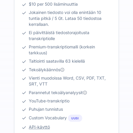
$10 per 500 lisäminuuttia
Jokainen tiedosto voi olla enintään 10
tuntia pitkä / 5 Gt. Lataa 50 tiedostoa
kerrallaan.
Ei päivittäistä tiedostorajoitusta
transkriptiolle
Premium-transkriptiomalli (korkein
tarkkuus)
Taltiointi saatavilla 63 kielellä
Tekoälykäännös
Vienti muodoissa Word, CSV, PDF, TXT,
SRT, VTT
Parannetut tekoälyanalyysit
YouTube-transkriptio
Puhujan tunnistus
Custom Vocabulary
UUSI
API-käyttö