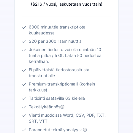
(
$216
/ vuosi
,
laskutetaan vuosittain
)
6000 minuuttia transkriptiota
kuukaudessa
$20 per 3000 lisäminuuttia
Jokainen tiedosto voi olla enintään 10
tuntia pitkä / 5 Gt. Lataa 50 tiedostoa
kerrallaan.
Ei päivittäistä tiedostorajoitusta
transkriptiolle
Premium-transkriptiomalli (korkein
tarkkuus)
Taltiointi saatavilla 63 kielellä
Tekoälykäännös
Vienti muodoissa Word, CSV, PDF, TXT,
SRT, VTT
Parannetut tekoälyanalyysit