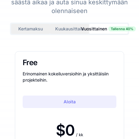
säästä aikaa ja auta sinua keskittymään
olennaiseen
Kertamaksu
Kuukausittain
Vuosittainen
Tallenna 40%
Free
Erinomainen kokeiluversioihin ja yksittäisiin
projekteihin.
Aloita
$0
/ kk