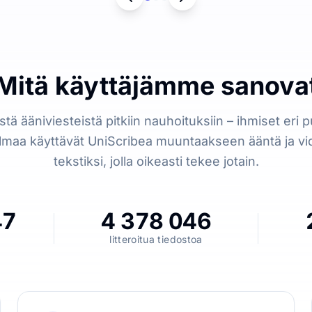
Mitä käyttäjämme sanova
stä ääniviesteistä pitkiin nauhoituksiin – ihmiset eri pu
lmaa käyttävät UniScribea muuntaakseen ääntä ja vi
tekstiksi, jolla oikeasti tekee jotain.
47
4 378 046
litteroitua tiedostoa