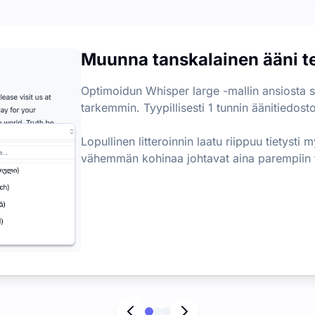
ssa tekstiksi
ta kuukausittain, päivittäisellä tiedostorajarajalla 3. Tiedos
Muunna tanskalainen ääni tek
ntamisen lisäksi
ääkohtia ääni- ja videotiedostoista, mikä auttaa sinua poimima
Optimoidun Whisper large -mallin ansiosta 
tarkemmin. Tyypillisesti 1 tunnin äänitiedost
Lopullinen litteroinnin laatu riippuu tietysti
vähemmän kohinaa johtavat aina parempiin t