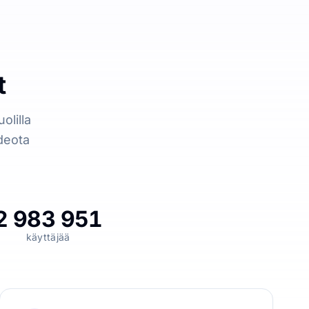
t
olilla
deota
2 983 951
käyttäjää