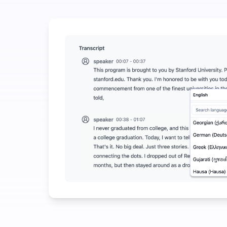
Käytä vähän säästääksesi paljon äänen muuntamise
UniScribe tarjoaa 120 minuuttia ilmaista transkriptio
Lisää tekoälyominaisuuksia saatavilla tekstiksi muu
Luo automaattisesti tiivistelmiä, miellekarttoja ja p