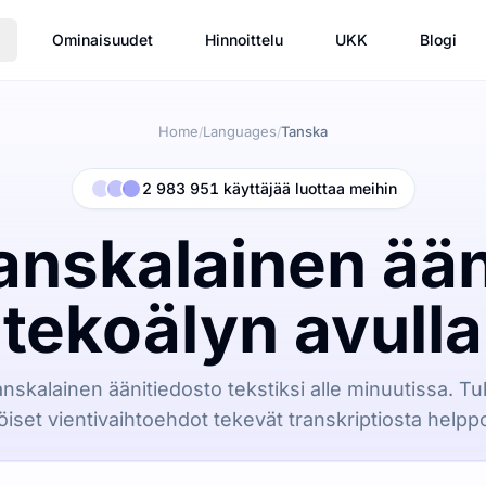
Ominaisuudet
Hinnoittelu
UKK
Blogi
Home
Languages
Tanska
/
/
2 983 951 käyttäjää luottaa meihin
nskalainen ääni
tekoälyn avulla
nskalainen äänitiedosto tekstiksi alle minuutissa. Tuk
öiset vientivaihtoehdot tekevät transkriptiosta helppo