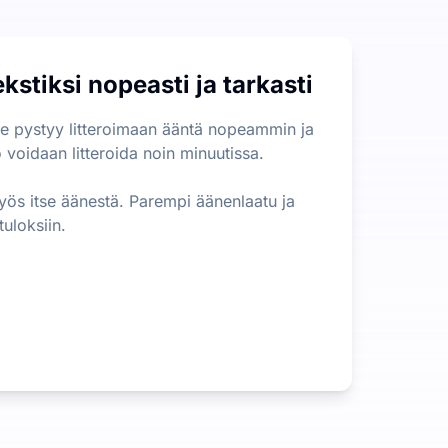
ton pituudelle tai koolle ei ole rajoituksia, mikä on huomatta
stiksi nopeasti ja tarkasti
an nopeasti tärkeimmät tiedot pitkästä sisällöstä. Tämä mullis
se pystyy litteroimaan ääntä nopeammin ja
o voidaan litteroida noin minuutissa.
 myös itse äänestä. Parempi äänenlaatu ja
uloksiin.