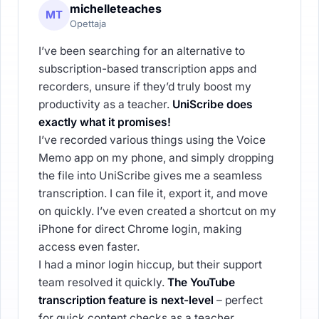
michelleteaches
MT
Opettaja
I’ve been searching for an alternative to
subscription-based transcription apps and
recorders, unsure if they’d truly boost my
productivity as a teacher.
UniScribe does
exactly what it promises!
I’ve recorded various things using the Voice
Memo app on my phone, and simply dropping
the file into UniScribe gives me a seamless
transcription. I can file it, export it, and move
on quickly. I’ve even created a shortcut on my
iPhone for direct Chrome login, making
access even faster.
I had a minor login hiccup, but their support
team resolved it quickly.
The YouTube
transcription feature is next-level
– perfect
for quick content checks as a teacher.