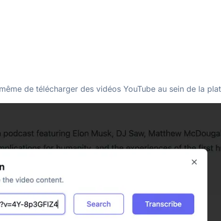
t même de télécharger des vidéos YouTube au sein de la pla