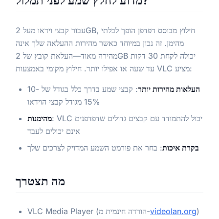
מדוע לחלץ שמע לפני תמלול?
עבור קבצי וידאו מעל 2GB, חילוץ מבוסס דפדפן הופך לבלתי
מהימן. זה נכון במיוחד כאשר מהירות ההעלאה שלך אינה
מהירה מאוד—העלאת קובץ של 2GB יכולה לקחת 30 דקות
עד שעה או אפילו יותר. חילוץ מקומי באמצעות VLC מציע:
העלאות מהירות יותר
: קבצי שמע בדרך כלל בגודל של 10-
15% מגודל קבצי הוידאו
: VLC יכול להתמודד עם קבצים גדולים שדפדפנים
מהימנות
אינם יכולים לעבד
בקרת איכות
: בחר את פורמט השמע המדויק לצרכים שלך
מה תצטרך
)
videolan.org
VLC Media Player (הורדה חינמית מ-