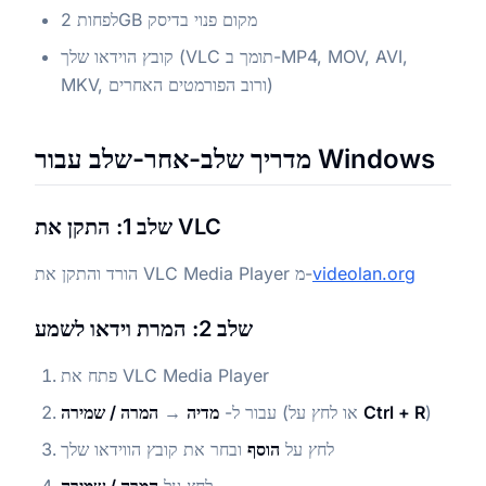
לפחות 2GB מקום פנוי בדיסק
קובץ הוידאו שלך (VLC תומך ב-MP4, MOV, AVI,
MKV, ורוב הפורמטים האחרים)
מדריך שלב-אחר-שלב עבור Windows
שלב 1: התקן את VLC
videolan.org
הורד והתקן את VLC Media Player מ-
שלב 2: המרת וידאו לשמע
פתח את VLC Media Player
)
Ctrl + R
(או לחץ על
עבור ל-
מדיה
→
המרה / שמירה
לחץ על
הוסף
ובחר את קובץ הווידאו שלך