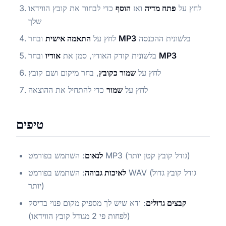
לחץ על
פתח מדיה
ואז
הוסף
כדי לבחור את קובץ הווידאו
שלך
בלשונית ההכנסה
MP3
ובחר
לחץ על
התאמה אישית
MP3
ובחר
בלשונית קודק האודיו, סמן את
אודיו
לחץ על
שמור כקובץ
, בחר מיקום ושם קובץ
לחץ על
שמור
כדי להתחיל את ההוצאה
טיפים
: השתמש בפורמט MP3 (גודל קובץ קטן יותר)
לנאום
לאיכות גבוהה
: השתמש בפורמט WAV (גודל קובץ גדול
יותר)
קבצים גדולים
: ודא שיש לך מספיק מקום פנוי בדיסק
(לפחות פי 2 מגודל קובץ הווידאו)