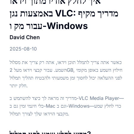
איך לחלץ אודיו מתוך וידאו
באמצעות נגן VLC: מדריך מקיף
עבור מק ו-Windows
David Chen
2025-08-10
כאשר אתה צריך לתמלל תוכן וידאו, אתה רק צריך את מסלול
השמע. עבור קבצי וידאו מעל 2GB, חילוץ השמע באופן מקומי
לפני ההעלאה יכול לחסוך זמן משמעותי ולהבטיח תהליך תמלול
חלק יותר.
מדריך זה מראה לך כיצד להשתמש ב-VLC Media Player—
כלי חינמי זמין גם ב-Mac וגם ב-Windows—כדי לחלץ שמע
מקבצי הוידאו שלך לצורך תמלול.