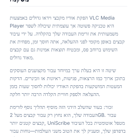
הפקת אודיו מקבצי וידאו גדולים באמצעות VLC Media
Player היא טכניקה פשוטה אך עוצמתית שיכולה לשפר
משמעותית את זרימת העבודה שלך בהקלדה. על ידי עיבוד
קבצים באופן מקומי לפני ההעלאה, אתה חוסך זמן, מפחית את
השימוש ברוחב פס, ומבטיח תוצאות אמינות גם עם קבצים
מאוד גדולים.
שיטה זו היא בעלת ערך במיוחד עבור מקצוענים העוסקים
בתוכן ארוך כמו הרצאות, פגישות, ראיונות או וובינרים. הדקות
המעטות המושקעות בהפקת האודיו יכולות לחסוך שעות בזמן
ההעלאה ולספק חוויית הקלדה הרבה יותר חלקה.
זכור: בעוד שהשלב הידני הזה מוסיף תהליך נוסף לזרימת
העבודה שלך, הוא נחוץ רק עבור קבצים מעל 2GB. עבור
קבצים קטנים יותר, UniScribe מטפל אוטומטית בכל העיבוד
בדפדפן שלך, ומעניק לך את הטוב משני העולמות—נוחות עבור