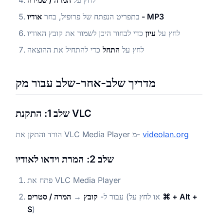
לחץ על
המרה / שמירה
אודיו - MP3
בתפריט הנפתח של פרופיל, בחר
לחץ על
עיון
כדי לבחור היכן לשמור את קובץ האודיו
לחץ על
התחל
כדי להתחיל את ההוצאה
מדריך שלב-אחר-שלב עבור מק
שלב 1: התקנת VLC
videolan.org
הורד והתקן את VLC Media Player מ-
שלב 2: המרת וידאו לאודיו
פתח את VLC Media Player
⌘ + Alt +
(או לחץ על
עבור ל-
קובץ
→
המרה / סטרים
S
)