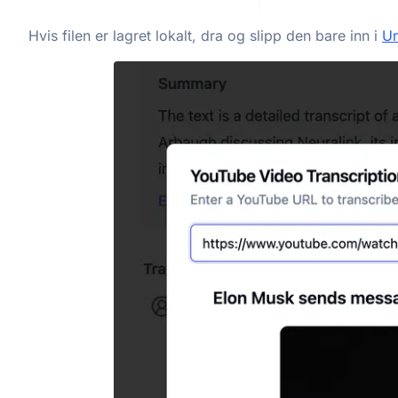
Hvis filen er lagret lokalt, dra og slipp den bare inn i
Un