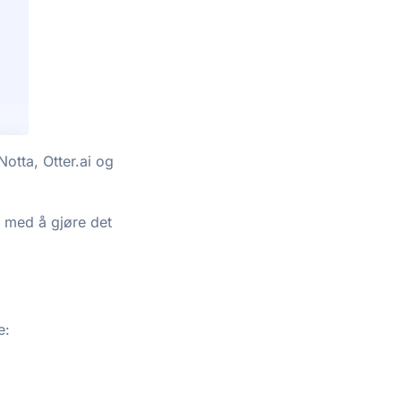
otta, Otter.ai og
t med å gjøre det
e: