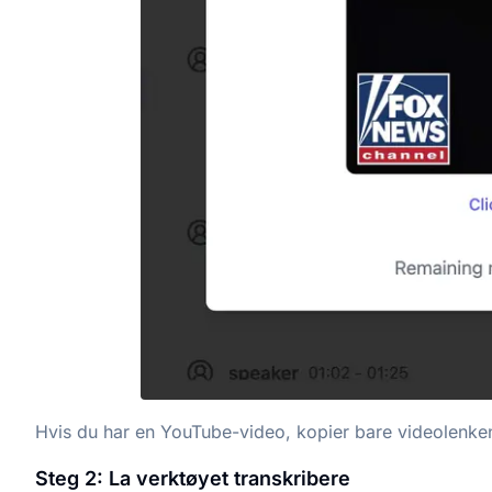
Hvis du har en YouTube-video, kopier bare videolenken
Steg 2: La verktøyet transkribere