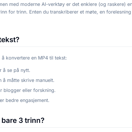
t, men med moderne AI-verktøy er det enklere (og raskere) 
nn for trinn. Enten du transkriberer et møte, en forelesning e
tekst?
 å konvertere en MP4 til tekst:
r å se på nytt.
en å måtte skrive manuelt.
or blogger eller forskning.
eller bedre engasjement.
 bare 3 trinn?