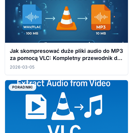
Jak skompresować duże pliki audio do MP3
za pomocą VLC: Kompletny przewodnik dla
Windows i Mac
2026-03-05
PORADNIKI