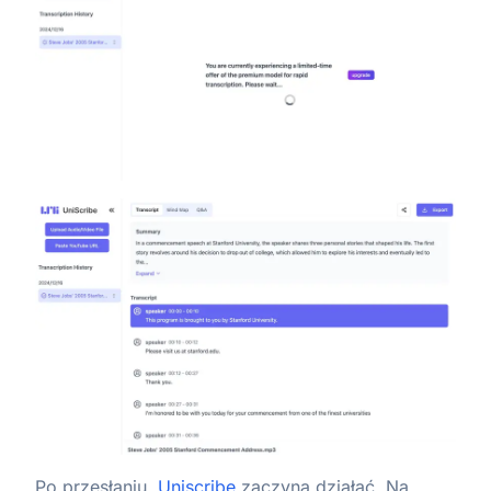
Po przesłaniu,
Uniscribe
zaczyna działać. Na