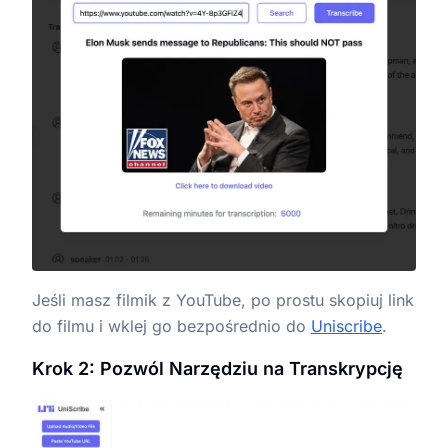
Jeśli masz filmik z YouTube, po prostu skopiuj link
do filmu i wklej go bezpośrednio do
Uniscribe
.
Krok 2: Pozwól Narzędziu na Transkrypcję