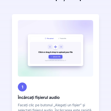
1
Încărcați fișierul audio
Faceți clic pe butonul „Alegeți un fișier” și
selectați fișierul audio. Încărcarea este rapidă,