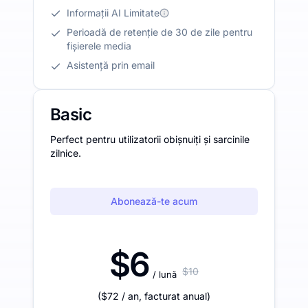
Informații AI Limitate
Perioadă de retenție de 30 de zile pentru
fișierele media
Asistență prin email
Basic
Perfect pentru utilizatorii obișnuiți și sarcinile
zilnice.
Abonează-te acum
$6
$10
/ lună
(
$72
/ an
,
facturat anual
)