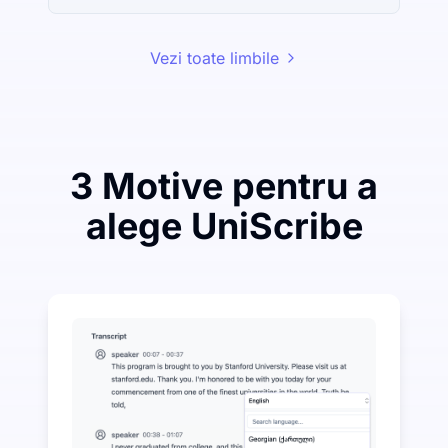
Vezi toate limbile
3 Motive pentru a
alege UniScribe
Cheltuiește puțin pentru a economisi mult pe Audio-t
UniScribe oferă 120 de minute de transcriere gratuită în
Mai multe funcții AI disponibile dincolo de conversia 
Generați automat rezumate, hărți mentale și puncte che