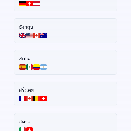
อังกฤษ
สเปน
ฝรั่งเศส
อิตาลี