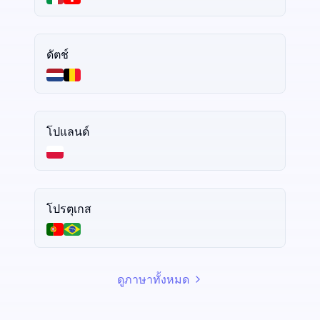
ดัตช์
โปแลนด์
โปรตุเกส
ดูภาษาทั้งหมด