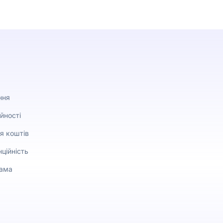
ння
йності
я коштів
ційність
рама