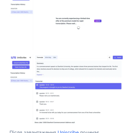
Після завантаження
Uniscribe
починає