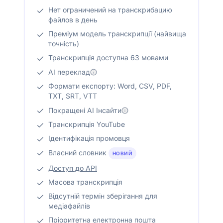
Нет ограничений на транскрибацию
файлов в день
Преміум модель транскрипції (найвища
точність)
Транскрипція доступна 63 мовами
AI переклад
Формати експорту: Word, CSV, PDF,
TXT, SRT, VTT
Покращені AI Інсайти
Транскрипція YouTube
Ідентифікація промовця
Власний словник
НОВИЙ
Доступ до API
Масова транскрипція
Відсутній термін зберігання для
медіафайлів
Пріоритетна електронна пошта