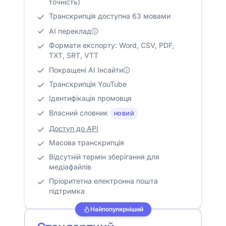
точність)
Транскрипція доступна 63 мовами
AI переклад
Формати експорту: Word, CSV, PDF,
TXT, SRT, VTT
Покращені AI Інсайти
Транскрипція YouTube
Ідентифікація промовця
Власний словник
НОВИЙ
Доступ до API
Масова транскрипція
Відсутній термін зберігання для
медіафайлів
Пріоритетна електронна пошта
підтримка
Найпопулярніший