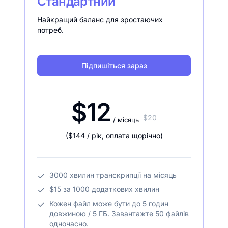
Стандартний
Найкращий баланс для зростаючих
потреб.
Підпишіться зараз
$12
$20
/ місяць
(
$144
/ рік
,
оплата щорічно
)
3000 хвилин транскрипції на місяць
$15 за 1000 додаткових хвилин
Кожен файл може бути до 5 годин
довжиною / 5 ГБ. Завантажте 50 файлів
одночасно.