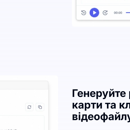
Генеруйте
карти та к
відеофайл