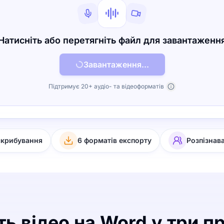
Натисніть або перетягніть файл для завантаженн
Завантаження...
Підтримує 20+ аудіо- та відеоформатів
скрибування
6 форматів експорту
Розпізнав
ь відео на Word у три п