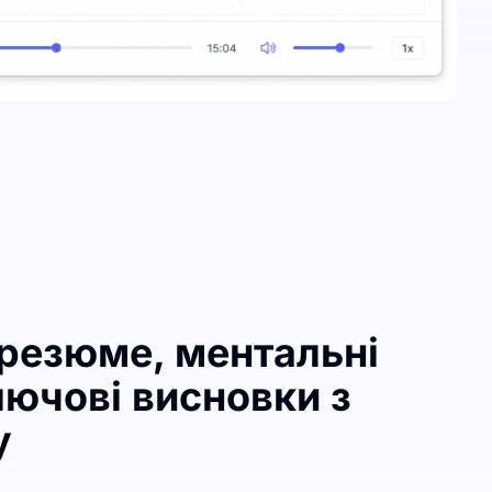
 резюме, ментальні
лючові висновки з
у