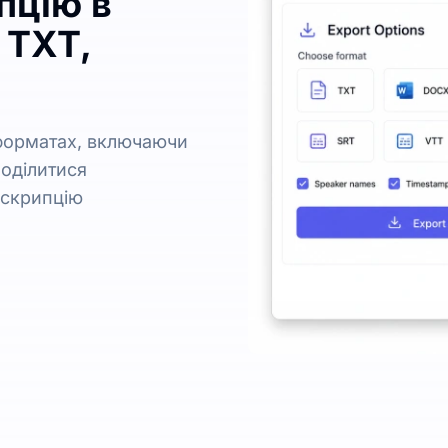
пцію в
 TXT,
 форматах, включаючи
 поділитися
нскрипцію