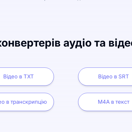
онвертерів аудіо та віде
Відео в TXT
Відео в SRT
ео в транскрипцію
M4A в текст