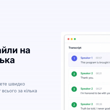
йли на
лька
жете швидко
 всього за кілька