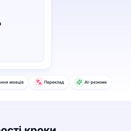
я
ання мовців
Переклад
AI-резюме
рості кроки