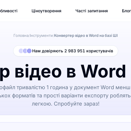
бливості
Ціноутворення
Часті запитання
Блог
Головна
Інструменти
Конвертер відео в Word на базі ШІ
/
/
Нам довіряють 2 983 951 користувачів
 відео в Word 
офайл тривалістю 1 година у документ Word менш 
ькох форматів та прості варіанти експорту роблят
легкою. Спробуйте зараз!