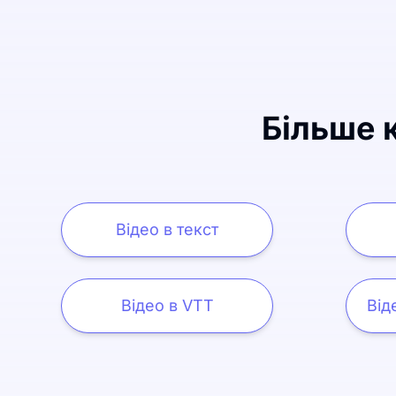
Більше к
Відео в текст
Відео в VTT
Від