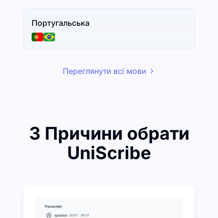
Португальська
Переглянути всі мови
3 Причини обрати
UniScribe
Витратьте трохи, щоб заощадити багато на перетво
UniScribe пропонує 120 хвилин безкоштовної тран
Більше функцій ШІ доступно, окрім перетворення а