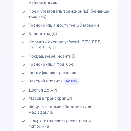
файлов в день
Преміум модель транскрипції (найвища
точність)
Транскрипція доступна 63 мовами
AI переклад
Формати експорту: Word, CSV, PDF,
TXT, SRT, VTT
Покращені AI Інсайти
Транскрипція YouTube
Ідентифікація промовця
Власний словник
НОВИЙ
Доступ до API
Масова транскрипція
Відсутній термін зберігання для
медіафайлів
Пріоритетна електронна пошта
підтримка