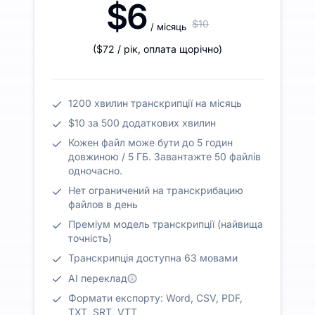
$6
$10
/ місяць
(
$72
/ рік
,
оплата щорічно
)
1200 хвилин транскрипції на місяць
$10 за 500 додаткових хвилин
Кожен файл може бути до 5 годин
довжиною / 5 ГБ. Завантажте 50 файлів
одночасно.
Нет ограничений на транскрибацию
файлов в день
Преміум модель транскрипції (найвища
точність)
Транскрипція доступна 63 мовами
AI переклад
Формати експорту: Word, CSV, PDF,
TXT, SRT, VTT