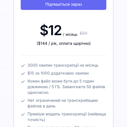
Підпишіться зараз
$12
$20
/ місяць
(
$144
/ рік
,
оплата щорічно
)
3000 хвилин транскрипції на місяць
$15 за 1000 додаткових хвилин
Кожен файл може бути до 5 годин
довжиною / 5 ГБ. Завантажте 50 файлів
одночасно.
Нет ограничений на транскрибацию
файлов в день
Преміум модель транскрипції (найвища
точність)