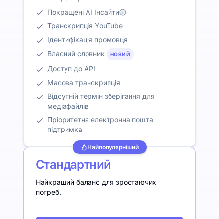
Покращені AI Інсайти
Транскрипція YouTube
Ідентифікація промовця
Власний словник
НОВИЙ
Доступ до API
Масова транскрипція
Відсутній термін зберігання для
медіафайлів
Пріоритетна електронна пошта
підтримка
Найпопулярніший
Стандартний
Найкращий баланс для зростаючих
потреб.