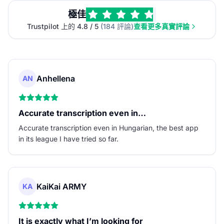
極佳
Trustpilot 上的 4.8 / 5
(184 評論)
查看更多真實評論
Anhellena
AN
Accurate transcription even in…
Accurate transcription even in Hungarian, the best app
in its league I have tried so far.
KaiKai ARMY
KA
It is exactly what I’m looking for