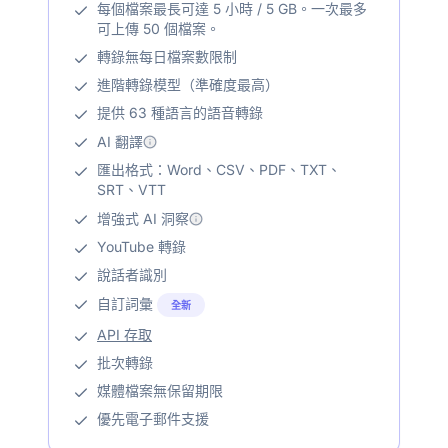
每個檔案最長可達 5 小時 / 5 GB。一次最多
可上傳 50 個檔案。
轉錄無每日檔案數限制
進階轉錄模型（準確度最高）
提供 63 種語言的語音轉錄
AI 翻譯
匯出格式：Word、CSV、PDF、TXT、
SRT、VTT
增強式 AI 洞察
YouTube 轉錄
說話者識別
自訂詞彙
全新
API 存取
批次轉錄
媒體檔案無保留期限
優先電子郵件支援