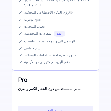
تنسيقات تصدير Word و CSV و PDF و TXT و
SRT و VTT
رؤى الذكاء الاصطناعي المحسّنة
نسخ يوتيوب
تحديد المتحدث
المفردات المخصصة
جديد
الوصول إلى واجهة برمجة التطبيقات
نسخ جماعي
لا توجد فترة احتفاظ لملفات الوسائط
دعم البريد الإلكتروني ذو الأولوية
Pro
مثالي للمستخدمين ذوي الحجم الكبير والفرق.
اشترك الآن