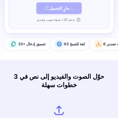
جارٍ التحميل...
يدعم 20+ صيغة صوت وفيديو
ت تصدير
63 لغة للنسخ
20+ تنسيق إدخال
حوّل الصوت والفيديو إلى نص في 3
خطوات سهلة