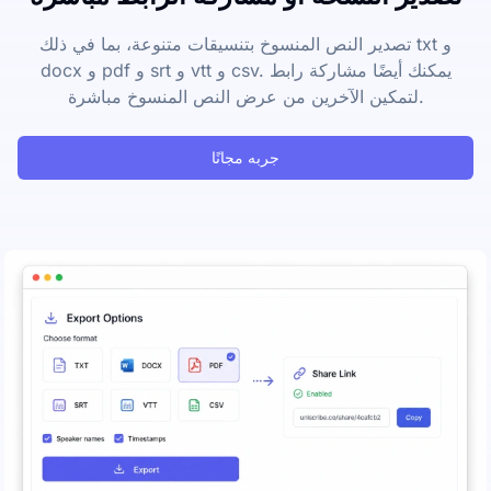
تصدير النص المنسوخ بتنسيقات متنوعة، بما في ذلك txt و
docx و pdf و srt و vtt و csv. يمكنك أيضًا مشاركة رابط
لتمكين الآخرين من عرض النص المنسوخ مباشرة.
جربه مجانًا