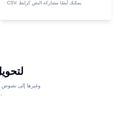
CSV. يمكنك أيضًا مشاركة النص كرابط.
لماذا ibe
للتحرير وملفات ترجمة SRT/VTT بـ 63 لغة، مع ملخصات ذكية.