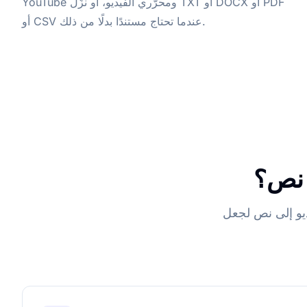
YouTube ومحرّري الفيديو، أو نزّل TXT أو DOCX أو PDF
أو CSV عندما تحتاج مستندًا بدلًا من ذلك.
ى نص؟
يو إلى نص لجعل