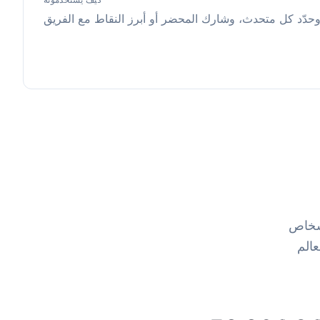
أشخاص
و إلى نص قابل