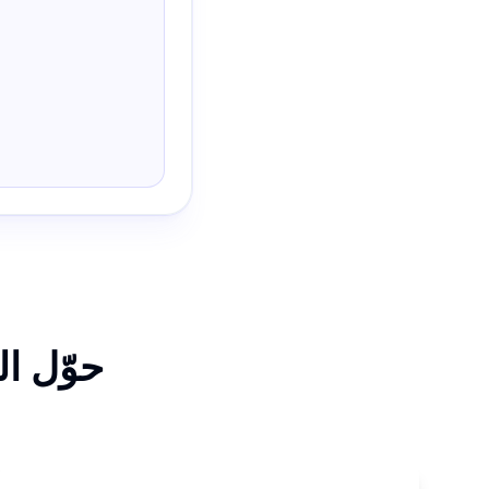
حوّل ا