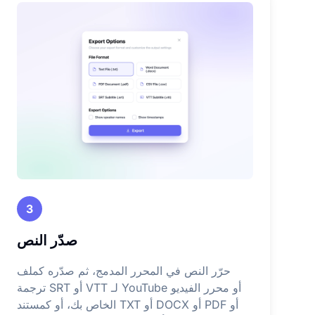
3
صدّر النص
حرّر النص في المحرر المدمج، ثم صدّره كملف
ترجمة SRT أو VTT لـ YouTube أو محرر الفيديو
الخاص بك، أو كمستند TXT أو DOCX أو PDF أو