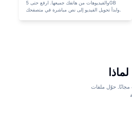
والفيديوهات من هاتفك جميعها. ارفع حتى 5GB
وابدأ تحويل الفيديو إلى نص مباشرة في متصفحك.
وMOV وWebM وغيرها إلى نصوص قابلة