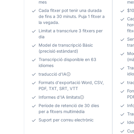
mes
me
Cada fitxer pot tenir una durada
$10
de fins a 30 minuts. Puja 1 fitxer a
Cad
la vegada.
hor
Limitat a transcriure 3 fitxers per
fit
dia
Sen
Model de transcripció Bàsic
tra
(precisió estàndard)
Mod
Transcripció disponible en 63
(mà
idiomes
Tra
idi
traducció d'IA
Formats d'exportació Word, CSV,
tra
PDF, TXT, SRT, VTT
For
PDF
Informes d'IA limitats
Període de retenció de 30 dies
Inf
per a fitxers multimèdia
Tra
Suport per correu electrònic
Ide
Cus