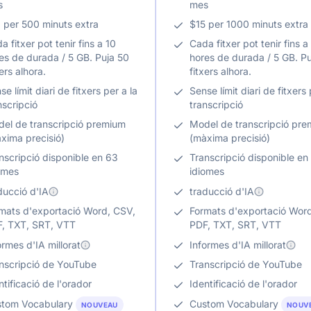
s
mes
 per 500 minuts extra
$15 per 1000 minuts extra
a fitxer pot tenir fins a 10
Cada fitxer pot tenir fins a
es de durada / 5 GB. Puja 50
hores de durada / 5 GB. P
xers alhora.
fitxers alhora.
se límit diari de fitxers per a la
Sense límit diari de fitxers 
nscripció
transcripció
el de transcripció premium
Model de transcripció pr
xima precisió)
(màxima precisió)
nscripció disponible en 63
Transcripció disponible en
omes
idiomes
ducció d'IA
traducció d'IA
mats d'exportació Word, CSV,
Formats d'exportació Wor
, TXT, SRT, VTT
PDF, TXT, SRT, VTT
ormes d'IA millorat
Informes d'IA millorat
nscripció de YouTube
Transcripció de YouTube
ntificació de l'orador
Identificació de l'orador
tom Vocabulary
Custom Vocabulary
NOUVEAU
NOUV