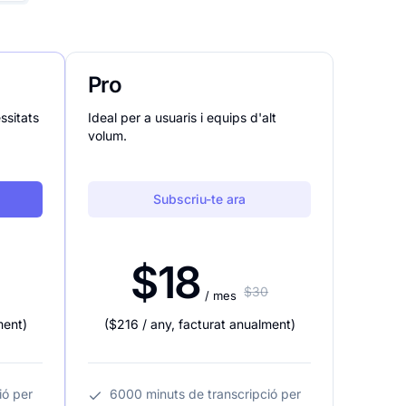
Pro
essitats
Ideal per a usuaris i equips d'alt
volum.
Subscriu-te ara
$18
$30
/ mes
ment
)
(
$216
/ any
,
facturat anualment
)
ió per
6000 minuts de transcripció per