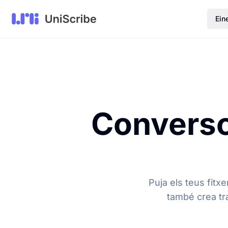
Ein
Conversor
Puja els teus fitx
també crea tr