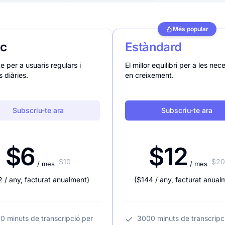
Més popular
ic
Estàndard
e per a usuaris regulars i
El millor equilibri per a les nec
 diàries.
en creixement.
Subscriu-te ara
Subscriu-te ara
$6
$12
$10
$20
/ mes
/ mes
2
/ any
,
facturat anualment
)
(
$144
/ any
,
facturat anual
0 minuts de transcripció per
3000 minuts de transcripc