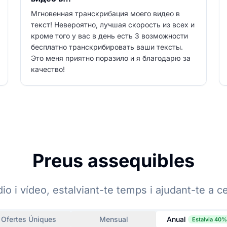
Мгновенная транскрибация моего видео в
текст! Невероятно, лучшая скорость из всех и
кроме того у вас в день есть 3 возможности
бесплатно транскрибировать ваши тексты.
Это меня приятно поразило и я благодарю за
качество!
Preus assequibles
o i vídeo, estalviant-te temps i ajudant-te a c
Ofertes Úniques
Mensual
Anual
Estalvia 40%