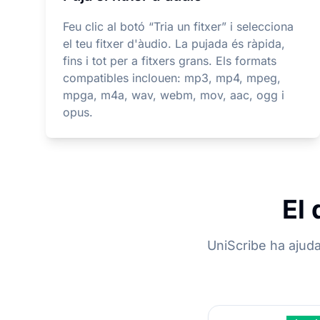
Feu clic al botó “Tria un fitxer” i selecciona
el teu fitxer d'àudio. La pujada és ràpida,
fins i tot per a fitxers grans. Els formats
compatibles inclouen: mp3, mp4, mpeg,
mpga, m4a, wav, webm, mov, aac, ogg i
opus.
El 
UniScribe ha ajuda