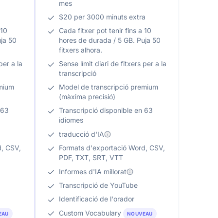
mes
$20 per 3000 minuts extra
 10
Cada fitxer pot tenir fins a 10
uja 50
hores de durada / 5 GB. Puja 50
fitxers alhora.
per a la
Sense límit diari de fitxers per a la
transcripció
emium
Model de transcripció premium
(màxima precisió)
 63
Transcripció disponible en 63
idiomes
traducció d'IA
d, CSV,
Formats d'exportació Word, CSV,
PDF, TXT, SRT, VTT
Informes d'IA millorat
Transcripció de YouTube
Identificació de l'orador
Custom Vocabulary
EAU
NOUVEAU