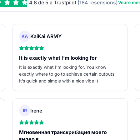
4.8 de 5 a Trustpilot
(184 resensions)
Veure més
KaiKai ARMY
KA
It is exactly what I’m looking for
It is exactly what I’m looking for. You know
exactly where to go to achieve certain outputs.
It’s quick and simple with a nice vibe :)
Irene
IR
Мгновенная транскрибация моего
видео в…