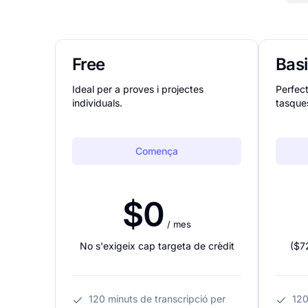
Free
Bas
Ideal per a proves i projectes
Perfect
individuals.
tasques
Comença
$0
/ mes
No s'exigeix cap targeta de crèdit
(
$7
120 minuts de transcripció per
120