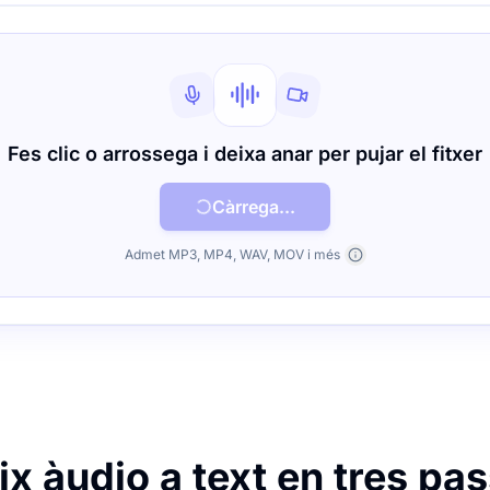
Fes clic o arrossega i deixa anar per pujar el fitxer
Càrrega...
Admet MP3, MP4, WAV, MOV i més
x àudio a text en tres pas