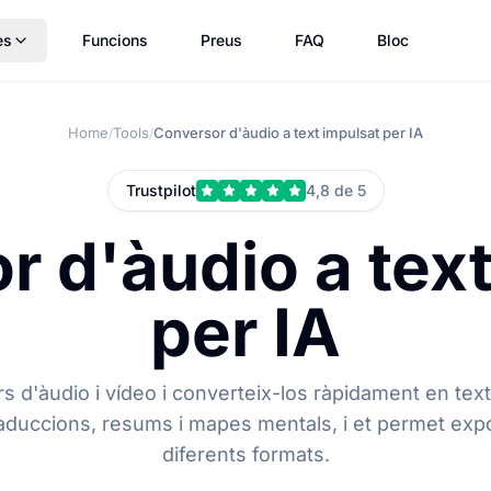
es
Funcions
Preus
FAQ
Bloc
Home
Tools
Conversor d'àudio a text impulsat per IA
/
/
Trustpilot
4,8 de 5
 d'àudio a tex
per IA
ers d'àudio i vídeo i converteix-los ràpidament en tex
aduccions, resums i mapes mentals, i et permet expor
diferents formats.