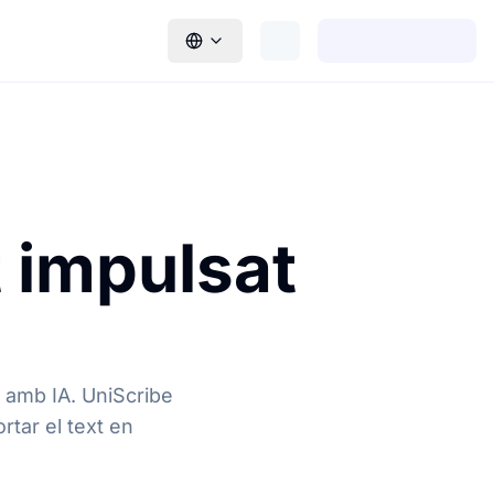
t impulsat
t amb IA. UniScribe
tar el text en