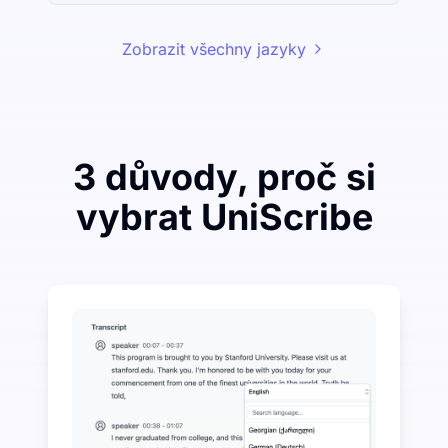
Zobrazit všechny jazyky
3 důvody, proč si
vybrat UniScribe
Utraťte málo, abyste ušetřili hodně na převodu zvuku
UniScribe nabízí 120 minut bezplatné transkripce k
Další funkce AI dostupné nad rámec převodu zvuku n
Automaticky generujte shrnutí, myšlenkové mapy a kl