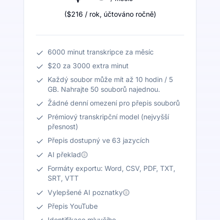
(
$216
/ rok
,
účtováno ročně
)
6000 minut transkripce za měsíc
$20 za 3000 extra minut
Každý soubor může mít až 10 hodin / 5
GB. Nahrajte 50 souborů najednou.
Žádné denní omezení pro přepis souborů
Prémiový transkripční model (nejvyšší
přesnost)
Přepis dostupný ve 63 jazycích
AI překlad
Formáty exportu: Word, CSV, PDF, TXT,
SRT, VTT
Vylepšené AI poznatky
Přepis YouTube
Identifikace mluvčího