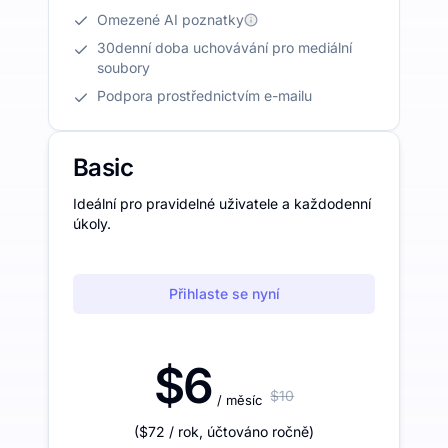
Omezené AI poznatky
30denní doba uchovávání pro mediální
soubory
Podpora prostřednictvím e-mailu
Basic
Ideální pro pravidelné uživatele a každodenní
úkoly.
Přihlaste se nyní
$6
$10
/ měsíc
(
$72
/ rok
,
účtováno ročně
)