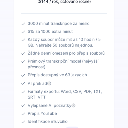
(
$144
/ rok
,
účtováno ročně
)
3000 minut transkripce za měsíc
$15 za 1000 extra minut
Každý soubor může mít až 10 hodin / 5
GB. Nahrajte 50 souborů najednou.
Žádné denní omezení pro přepis souborů
Prémiový transkripční model (nejvyšší
přesnost)
Přepis dostupný ve 63 jazycích
AI překlad
Formáty exportu: Word, CSV, PDF, TXT,
SRT, VTT
Vylepšené AI poznatky
Přepis YouTube
Identifikace mluvčího