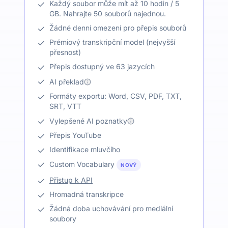
Každý soubor může mít až 10 hodin / 5
GB. Nahrajte 50 souborů najednou.
Žádné denní omezení pro přepis souborů
Prémiový transkripční model (nejvyšší
přesnost)
Přepis dostupný ve 63 jazycích
AI překlad
Formáty exportu: Word, CSV, PDF, TXT,
SRT, VTT
Vylepšené AI poznatky
Přepis YouTube
Identifikace mluvčího
Custom Vocabulary
NOVÝ
Přístup k API
Hromadná transkripce
Žádná doba uchovávání pro mediální
soubory