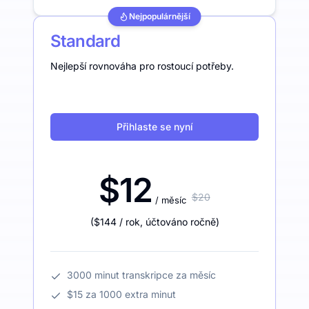
Nejpopulárnější
Standard
Nejlepší rovnováha pro rostoucí potřeby.
Přihlaste se nyní
$12
$20
/ měsíc
(
$144
/ rok
,
účtováno ročně
)
3000 minut transkripce za měsíc
$15 za 1000 extra minut