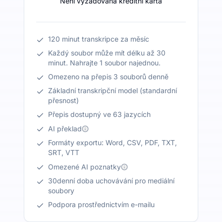
Není vyžadována kreditní karta
120 minut transkripce za měsíc
Každý soubor může mít délku až 30
minut. Nahrajte 1 soubor najednou.
Omezeno na přepis 3 souborů denně
Základní transkripční model (standardní
přesnost)
Přepis dostupný ve 63 jazycích
AI překlad
Formáty exportu: Word, CSV, PDF, TXT,
SRT, VTT
Omezené AI poznatky
30denní doba uchovávání pro mediální
soubory
Podpora prostřednictvím e-mailu