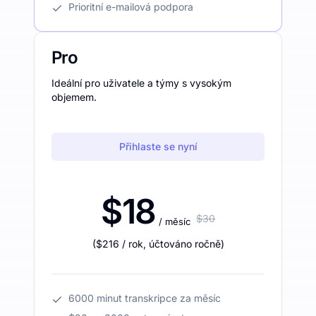
Prioritní e-mailová podpora
Pro
Ideální pro uživatele a týmy s vysokým
objemem.
Přihlaste se nyní
$18
$30
/ měsíc
(
$216
/ rok
,
účtováno ročně
)
6000 minut transkripce za měsíc