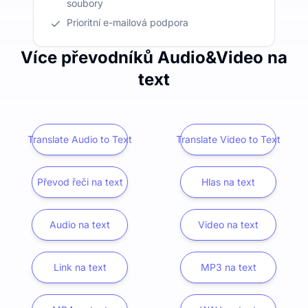
soubory
Prioritní e-mailová podpora
Více převodníků Audio&Video na
text
Translate Audio to Text
Translate Video to Text
Převod řeči na text
Hlas na text
Audio na text
Video na text
Link na text
MP3 na text