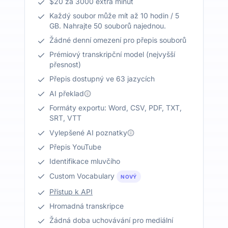
$20 za 3000 extra minut
Každý soubor může mít až 10 hodin / 5
GB. Nahrajte 50 souborů najednou.
Žádné denní omezení pro přepis souborů
Prémiový transkripční model (nejvyšší
přesnost)
Přepis dostupný ve 63 jazycích
AI překlad
Formáty exportu: Word, CSV, PDF, TXT,
SRT, VTT
Vylepšené AI poznatky
Přepis YouTube
Identifikace mluvčího
Custom Vocabulary
NOVÝ
Přístup k API
Hromadná transkripce
Žádná doba uchovávání pro mediální