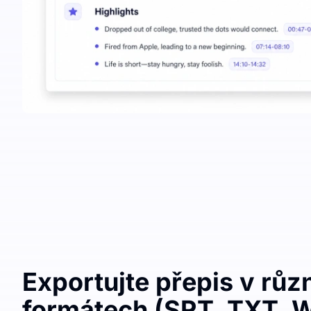
Exportujte přepis v růz
formátech (SRT, TXT, W