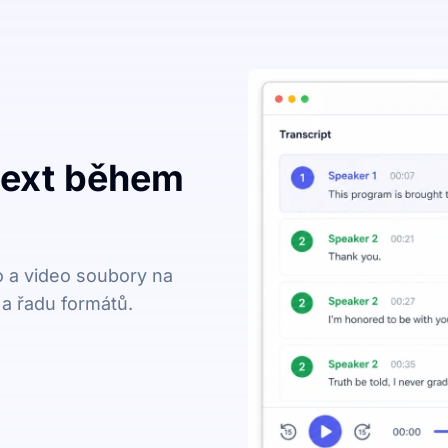
text během
o a video soubory na
 a řadu formátů.