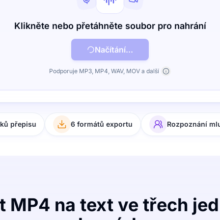
Klikněte nebo přetáhněte soubor pro nahrání
Načítání...
Podporuje MP3, MP4, WAV, MOV a další
yků přepisu
6 formátů exportu
Rozpoznání ml
t MP4 na text ve třech j