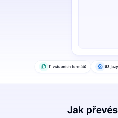
11 vstupních formátů
63 jaz
Jak převés