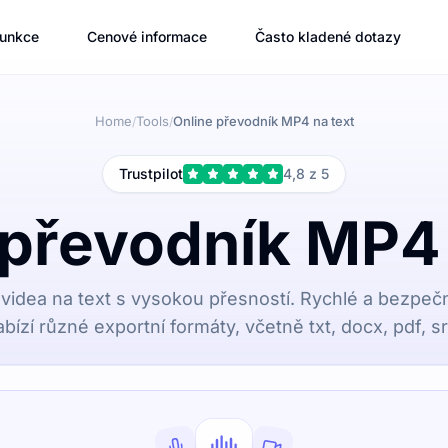
unkce
Cenové informace
Často kladené dotazy
Home
Tools
Online převodník MP4 na text
/
/
Trustpilot
4,8 z 5
 převodník MP4 
videa na text s vysokou přesností. Rychlé a bezpeč
bízí různé exportní formáty, včetně txt, docx, pdf, sr