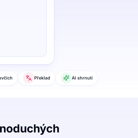
uvčích
Překlad
AI shrnutí
ednoduchých