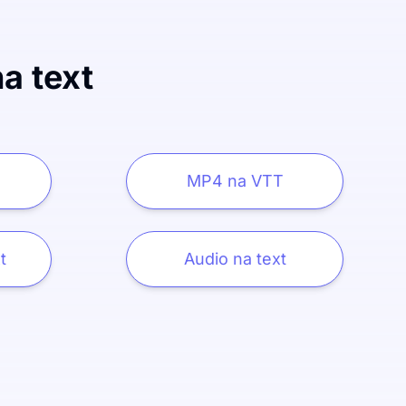
a text
MP4 na VTT
t
Audio na text