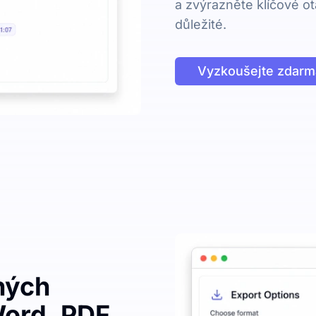
a zvýrazněte klíčové ot
důležité.
Vyzkoušejte zdarm
ných
ord, PDF,