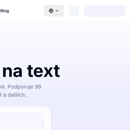
Blog
na text
né. Podporuje 98
t a dalších.