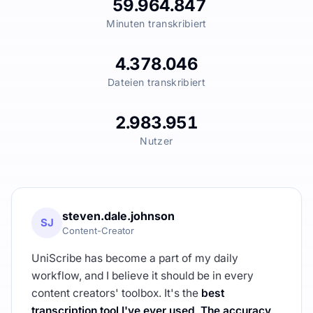
59.964.847
Minuten transkribiert
4.378.046
Dateien transkribiert
2.983.951
Nutzer
steven.dale.johnson
SJ
Content-Creator
UniScribe has become a part of my daily
workflow, and I believe it should be in every
content creators' toolbox. It's the
best
transcription tool I've ever used
.
The accuracy