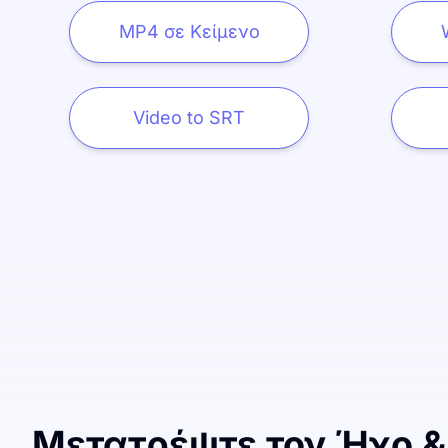
MP4 σε Κείμενο
Video to SRT
Μετατρέψτε τον Ήχο & 