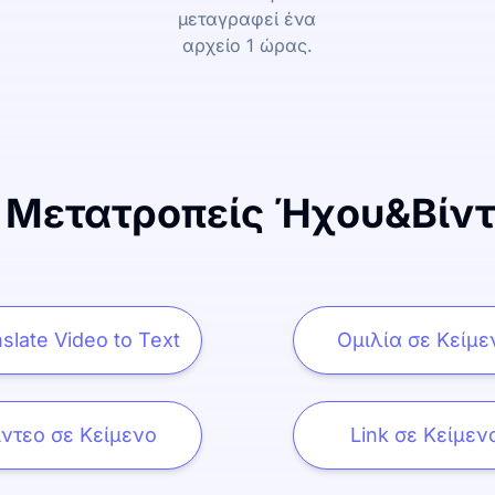
μεταγραφεί ένα
αρχείο 1 ώρας.
 Μετατροπείς Ήχου&Βίντ
slate Video to Text
Ομιλία σε Κείμε
ίντεο σε Κείμενο
Link σε Κείμεν