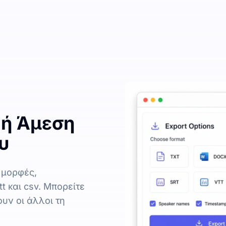
ή Άμεση
υ
 μορφές,
t και csv. Μπορείτε
υν οι άλλοι τη