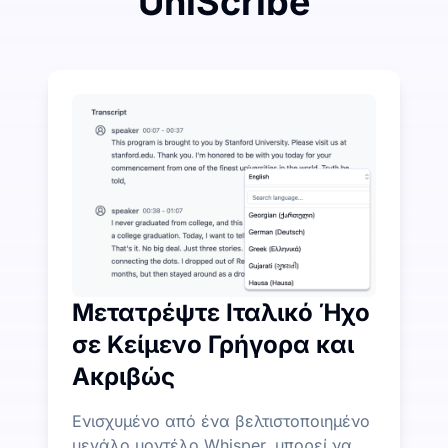
UniScribe
Δαπανήστε Λίγα για να Εξοικονομήσετε Πολλά σε
Το UniScribe προσφέρει 120 λεπτά δωρεάν μεταγραφ
Περισσότερα διαθέσιμα χαρακτηριστικά AI πέρα απ
Αυτόματα δημιουργήστε περιλήψεις, χάρτες σκέψης 
Μετατρέψτε Ιταλικό Ήχο
σε Κείμενο Γρήγορα και
Ακριβώς
Ενισχυμένο από ένα βελτιστοποιημένο
μεγάλο μοντέλο Whisper, μπορεί να