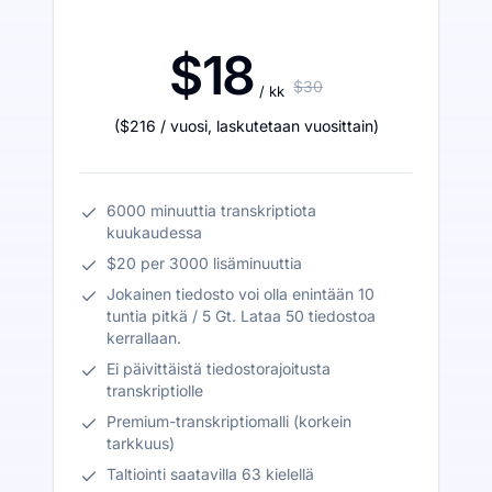
$18
$30
/ kk
(
$216
/ vuosi
,
laskutetaan vuosittain
)
6000 minuuttia transkriptiota
kuukaudessa
$20 per 3000 lisäminuuttia
Jokainen tiedosto voi olla enintään 10
tuntia pitkä / 5 Gt. Lataa 50 tiedostoa
kerrallaan.
Ei päivittäistä tiedostorajoitusta
transkriptiolle
Premium-transkriptiomalli (korkein
tarkkuus)
Taltiointi saatavilla 63 kielellä