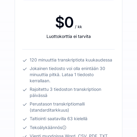
$0
/ kk
Luottokorttia ei tarvita
120 minuuttia transkriptiota kuukaudessa
Jokainen tiedosto voi olla enintään 30
minuuttia pitkä. Lataa 1 tiedosto
kerrallaan.
Rajoitettu 3 tiedoston transkriptioon
päivässä
Perustason transkriptiomalli
(standarditarkkuus)
Taltiointi saatavilla 63 kielellä
Tekoälykäännös
Vienti muodoissa Word, CSV, PDF, TXT,