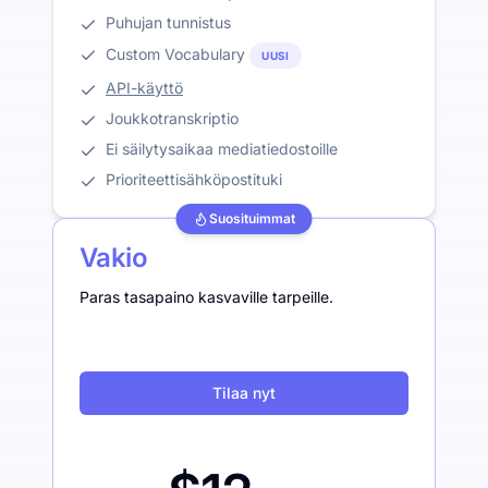
Puhujan tunnistus
Custom Vocabulary
UUSI
API-käyttö
Joukkotranskriptio
Ei säilytysaikaa mediatiedostoille
Prioriteettisähköpostituki
Suosituimmat
Vakio
Paras tasapaino kasvaville tarpeille.
Tilaa nyt