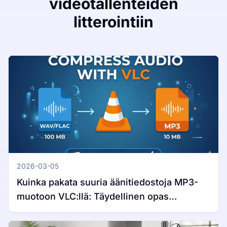
videotallenteiden
litterointiin
2026-03-05
Kuinka pakata suuria äänitiedostoja MP3-
muotoon VLC:llä: Täydellinen opas
Windowsille ja Macille