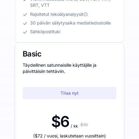
SRT, VTT
Rajoitetut tekoälyanalyysit
30 päivän säilytysaika mediatiedostoille
Sähköpostituki
Basic
Täydellinen satunnaisille käyttäjille ja
päivittäisiin tehtäviin.
Tilaa nyt
$6
$10
/ kk
(
$72
/ vuosi
,
laskutetaan vuosittain
)