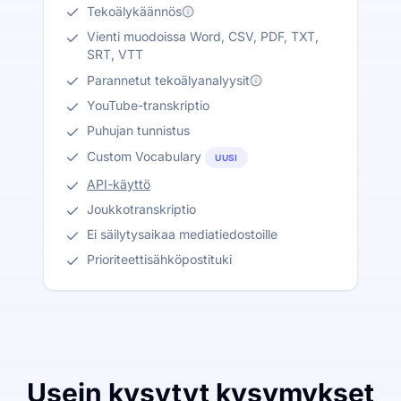
Tekoälykäännös
Vienti muodoissa Word, CSV, PDF, TXT,
SRT, VTT
Parannetut tekoälyanalyysit
YouTube-transkriptio
Puhujan tunnistus
Custom Vocabulary
UUSI
API-käyttö
Joukkotranskriptio
Ei säilytysaikaa mediatiedostoille
Prioriteettisähköpostituki
Usein kysytyt kysymykset