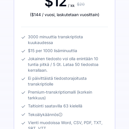
$12
$20
/ kk
(
$144
/ vuosi
,
laskutetaan vuosittain
)
3000 minuuttia transkriptiota
kuukaudessa
$15 per 1000 lisäminuuttia
Jokainen tiedosto voi olla enintään 10
tuntia pitkä / 5 Gt. Lataa 50 tiedostoa
kerrallaan.
Ei päivittäistä tiedostorajoitusta
transkriptiolle
Premium-transkriptiomalli (korkein
tarkkuus)
Taltiointi saatavilla 63 kielellä
Tekoälykäännös
Vienti muodoissa Word, CSV, PDF, TXT,
SRT, VTT