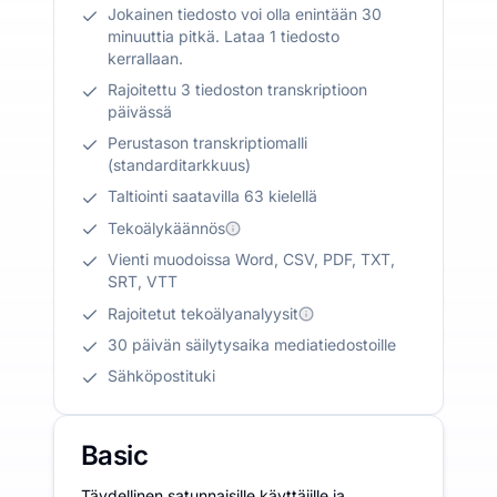
Jokainen tiedosto voi olla enintään 30
minuuttia pitkä. Lataa 1 tiedosto
kerrallaan.
Rajoitettu 3 tiedoston transkriptioon
päivässä
Perustason transkriptiomalli
(standarditarkkuus)
Taltiointi saatavilla 63 kielellä
Tekoälykäännös
Vienti muodoissa Word, CSV, PDF, TXT,
SRT, VTT
Rajoitetut tekoälyanalyysit
30 päivän säilytysaika mediatiedostoille
Sähköpostituki
Basic
Täydellinen satunnaisille käyttäjille ja