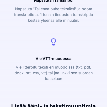
Napsauta Transkriboi
Napsauta 'Tallenna puhe tekstiksi' ja odota
transkriptiota. 1 tunnin tiedoston transkriptio
kestää yleensä alle minuutin.
Vie VTT-muodossa
Vie litteroitu teksti eri muodoissa (txt, pdf,
docx, srt, csv, vtt) tai jaa linkki sen suoraan
katseluun
Lisää ääni- ja tekstimuuntimia