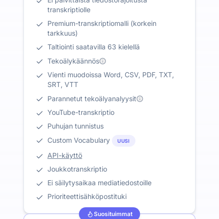
transkriptiolle
Premium-transkriptiomalli (korkein
tarkkuus)
Taltiointi saatavilla 63 kielellä
Tekoälykäännös
Vienti muodoissa Word, CSV, PDF, TXT,
SRT, VTT
Parannetut tekoälyanalyysit
YouTube-transkriptio
Puhujan tunnistus
Custom Vocabulary
UUSI
API-käyttö
Joukkotranskriptio
Ei säilytysaikaa mediatiedostoille
Prioriteettisähköpostituki
Suosituimmat