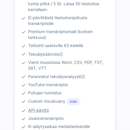
tuntia pitkä / 5 Gt. Lataa 50 tiedostoa
kerrallaan.
Ei päivittäistä tiedostorajoitusta
transkriptiolle
Premium-transkriptiomalli (korkein
tarkkuus)
Taltiointi saatavilla 63 kielellä
Tekoälykäännös
Vienti muodoissa Word, CSV, PDF, TXT,
SRT, VTT
Parannetut tekoälyanalyysit
YouTube-transkriptio
Puhujan tunnistus
Custom Vocabulary
UUSI
API-käyttö
Joukkotranskriptio
Ei säilytysaikaa mediatiedostoille