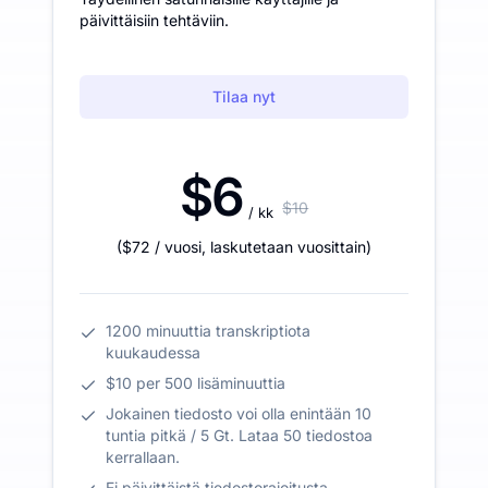
päivittäisiin tehtäviin.
Tilaa nyt
$6
$10
/ kk
(
$72
/ vuosi
,
laskutetaan vuosittain
)
1200 minuuttia transkriptiota
kuukaudessa
$10 per 500 lisäminuuttia
Jokainen tiedosto voi olla enintään 10
tuntia pitkä / 5 Gt. Lataa 50 tiedostoa
kerrallaan.
Ei päivittäistä tiedostorajoitusta