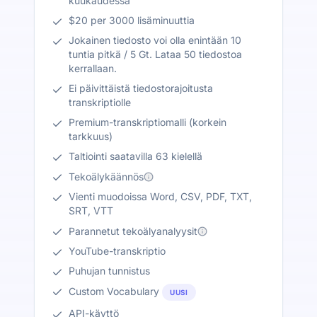
kuukaudessa
$20 per 3000 lisäminuuttia
Jokainen tiedosto voi olla enintään 10
tuntia pitkä / 5 Gt. Lataa 50 tiedostoa
kerrallaan.
Ei päivittäistä tiedostorajoitusta
transkriptiolle
Premium-transkriptiomalli (korkein
tarkkuus)
Taltiointi saatavilla 63 kielellä
Tekoälykäännös
Vienti muodoissa Word, CSV, PDF, TXT,
SRT, VTT
Parannetut tekoälyanalyysit
YouTube-transkriptio
Puhujan tunnistus
Custom Vocabulary
UUSI
API-käyttö