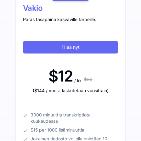
Vakio
Paras tasapaino kasvaville tarpeille.
Tilaa nyt
$12
$20
/ kk
(
$144
/ vuosi
,
laskutetaan vuosittain
)
3000 minuuttia transkriptiota
kuukaudessa
$15 per 1000 lisäminuuttia
Jokainen tiedosto voi olla enintään 10