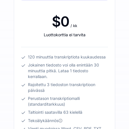
$0
/ kk
Luottokorttia ei tarvita
120 minuuttia transkriptiota kuukaudessa
Jokainen tiedosto voi olla enintään 30
minuuttia pitkä. Lataa 1 tiedosto
kerrallaan.
Rajoitettu 3 tiedoston transkriptioon
päivässä
Perustason transkriptiomalli
(standarditarkkuus)
Taltiointi saatavilla 63 kielellä
Tekoälykäännös
Vienti muodoissa Word, CSV, PDF, TXT,