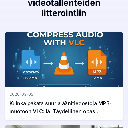
videotallenteiden
litterointiin
2026-03-05
Kuinka pakata suuria äänitiedostoja MP3-
muotoon VLC:llä: Täydellinen opas
Windowsille ja Macille