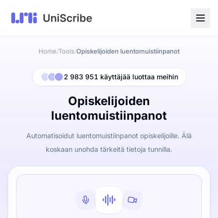
Home
Tools
Opiskelijoiden luentomuistiinpanot
/
/
2 983 951 käyttäjää luottaa meihin
Opiskelijoiden
luentomuistiinpanot
Automatisoidut luentomuistiinpanot opiskelijoille. Älä
koskaan unohda tärkeitä tietoja tunnilla.