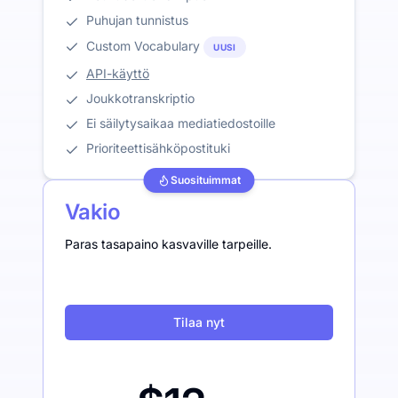
Puhujan tunnistus
Custom Vocabulary
UUSI
API-käyttö
Joukkotranskriptio
Ei säilytysaikaa mediatiedostoille
Prioriteettisähköpostituki
Suosituimmat
Vakio
Paras tasapaino kasvaville tarpeille.
Tilaa nyt