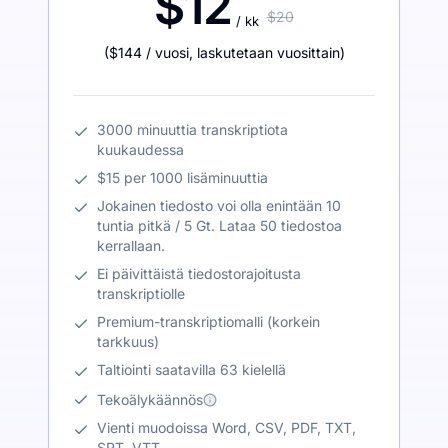
$12
$20
/ kk
(
$144
/ vuosi
,
laskutetaan vuosittain
)
3000 minuuttia transkriptiota
kuukaudessa
$15 per 1000 lisäminuuttia
Jokainen tiedosto voi olla enintään 10
tuntia pitkä / 5 Gt. Lataa 50 tiedostoa
kerrallaan.
Ei päivittäistä tiedostorajoitusta
transkriptiolle
Premium-transkriptiomalli (korkein
tarkkuus)
Taltiointi saatavilla 63 kielellä
Tekoälykäännös
Vienti muodoissa Word, CSV, PDF, TXT,
SRT, VTT