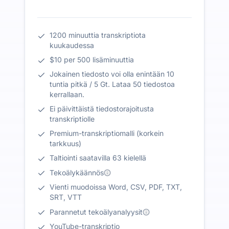
1200 minuuttia transkriptiota
kuukaudessa
$10 per 500 lisäminuuttia
Jokainen tiedosto voi olla enintään 10
tuntia pitkä / 5 Gt. Lataa 50 tiedostoa
kerrallaan.
Ei päivittäistä tiedostorajoitusta
transkriptiolle
Premium-transkriptiomalli (korkein
tarkkuus)
Taltiointi saatavilla 63 kielellä
Tekoälykäännös
Vienti muodoissa Word, CSV, PDF, TXT,
SRT, VTT
Parannetut tekoälyanalyysit
YouTube-transkriptio