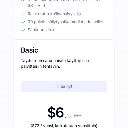
SRT, VTT
Rajoitetut tekoälyanalyysit
30 päivän säilytysaika mediatiedostoille
Sähköpostituki
Basic
Täydellinen satunnaisille käyttäjille ja
päivittäisiin tehtäviin.
Tilaa nyt
$6
$10
/ kk
(
$72
/ vuosi
,
laskutetaan vuosittain
)