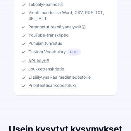
Tekoälykäännös
Vienti muodoissa Word, CSV, PDF, TXT,
SRT, VTT
Parannetut tekoälyanalyysit
YouTube-transkriptio
Puhujan tunnistus
Custom Vocabulary
UUSI
API-käyttö
Joukkotranskriptio
Ei säilytysaikaa mediatiedostoille
Prioriteettisähköpostituki
Usein kysytyt kysymykset