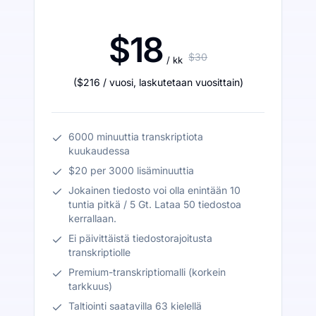
$18
$30
/ kk
(
$216
/ vuosi
,
laskutetaan vuosittain
)
6000 minuuttia transkriptiota
kuukaudessa
$20 per 3000 lisäminuuttia
Jokainen tiedosto voi olla enintään 10
tuntia pitkä / 5 Gt. Lataa 50 tiedostoa
kerrallaan.
Ei päivittäistä tiedostorajoitusta
transkriptiolle
Premium-transkriptiomalli (korkein
tarkkuus)
Taltiointi saatavilla 63 kielellä