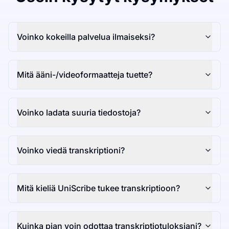
Voinko kokeilla palvelua ilmaiseksi?
Mitä ääni-/videoformaatteja tuette?
Voinko ladata suuria tiedostoja?
Voinko viedä transkriptioni?
Mitä kieliä UniScribe tukee transkriptioon?
Kuinka pian voin odottaa transkriptiotuloksiani?