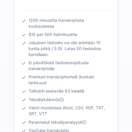
1200 minuuttia transkriptiota
kuukaudessa
$10 per 500 lisäminuuttia
Jokainen tiedosto voi olla enintään 10
tuntia pitkä / 5 Gt. Lataa 50 tiedostoa
kerrallaan.
Ei päivittäistä tiedostorajoitusta
transkriptiolle
Premium-transkriptiomalli (korkein
tarkkuus)
Taltiointi saatavilla 63 kielellä
Tekoälykäännös
Vienti muodoissa Word, CSV, PDF, TXT,
SRT, VTT
Parannetut tekoälyanalyysit
YouTube-transkriptio