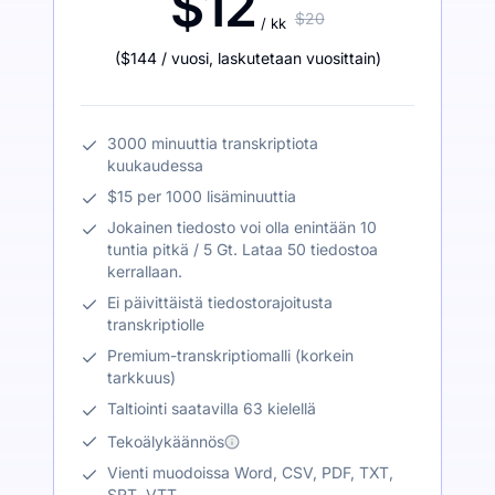
$12
$20
/ kk
(
$144
/ vuosi
,
laskutetaan vuosittain
)
3000 minuuttia transkriptiota
kuukaudessa
$15 per 1000 lisäminuuttia
Jokainen tiedosto voi olla enintään 10
tuntia pitkä / 5 Gt. Lataa 50 tiedostoa
kerrallaan.
Ei päivittäistä tiedostorajoitusta
transkriptiolle
Premium-transkriptiomalli (korkein
tarkkuus)
Taltiointi saatavilla 63 kielellä
Tekoälykäännös
Vienti muodoissa Word, CSV, PDF, TXT,
SRT, VTT