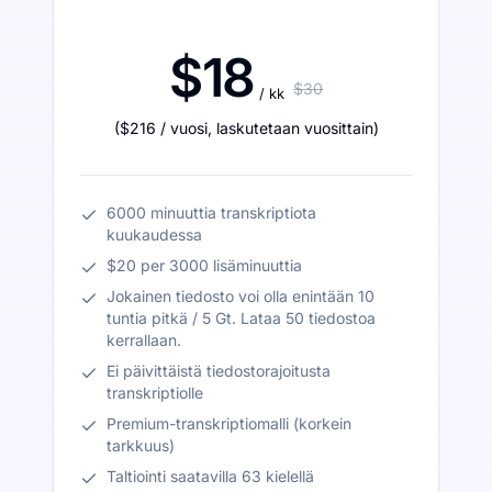
$18
$30
/ kk
(
$216
/ vuosi
,
laskutetaan vuosittain
)
6000 minuuttia transkriptiota
kuukaudessa
$20 per 3000 lisäminuuttia
Jokainen tiedosto voi olla enintään 10
tuntia pitkä / 5 Gt. Lataa 50 tiedostoa
kerrallaan.
Ei päivittäistä tiedostorajoitusta
transkriptiolle
Premium-transkriptiomalli (korkein
tarkkuus)
Taltiointi saatavilla 63 kielellä