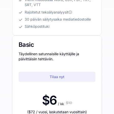
SRT, VTT
Rajoitetut tekoälyanalyysit
30 päivän säilytysaika mediatiedostoille
Sähköpostituki
Basic
Täydellinen satunnaisille käyttäjille ja
päivittäisiin tehtäviin.
Tilaa nyt
$6
$10
/ kk
(
$72
/ vuosi
,
laskutetaan vuosittain
)