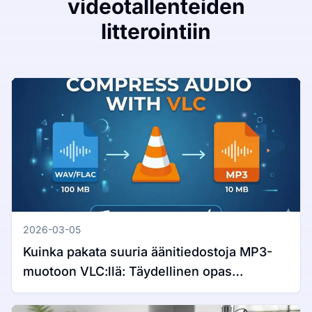
videotallenteiden
litterointiin
2026-03-05
Kuinka pakata suuria äänitiedostoja MP3-
muotoon VLC:llä: Täydellinen opas
Windowsille ja Macille