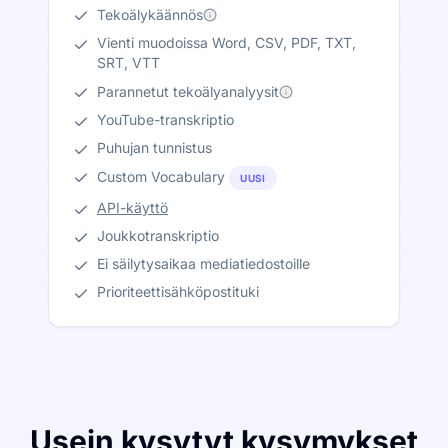
Tekoälykäännös
Vienti muodoissa Word, CSV, PDF, TXT,
SRT, VTT
Parannetut tekoälyanalyysit
YouTube-transkriptio
Puhujan tunnistus
Custom Vocabulary
UUSI
API-käyttö
Joukkotranskriptio
Ei säilytysaikaa mediatiedostoille
Prioriteettisähköpostituki
Usein kysytyt kysymykset