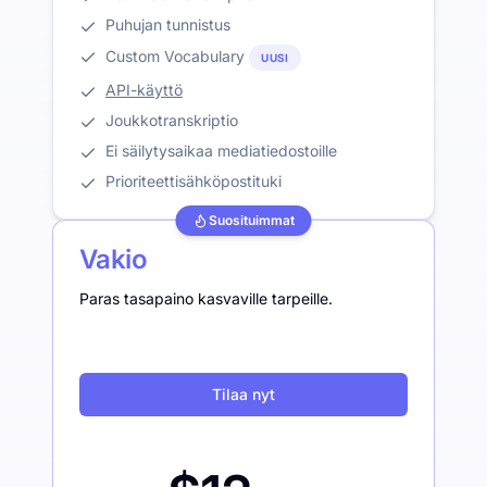
Puhujan tunnistus
Custom Vocabulary
UUSI
API-käyttö
Joukkotranskriptio
Ei säilytysaikaa mediatiedostoille
Prioriteettisähköpostituki
Suosituimmat
Vakio
Paras tasapaino kasvaville tarpeille.
Tilaa nyt