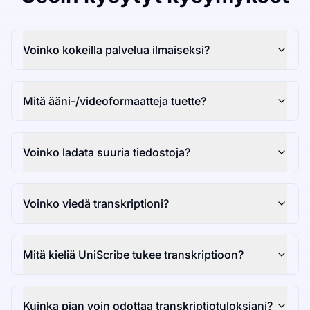
Voinko kokeilla palvelua ilmaiseksi?
Mitä ääni-/videoformaatteja tuette?
Voinko ladata suuria tiedostoja?
Voinko viedä transkriptioni?
Mitä kieliä UniScribe tukee transkriptioon?
Kuinka pian voin odottaa transkriptiotuloksiani?