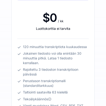
$0
/ kk
Luottokorttia ei tarvita
120 minuuttia transkriptiota kuukaudessa
Jokainen tiedosto voi olla enintään 30
minuuttia pitkä. Lataa 1 tiedosto
kerrallaan.
Rajoitettu 3 tiedoston transkriptioon
päivässä
Perustason transkriptiomalli
(standarditarkkuus)
Taltiointi saatavilla 63 kielellä
Tekoälykäännös
Vienti muodoissa Word, CSV, PDF, TXT,