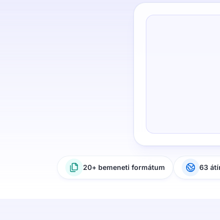
20+ bemeneti formátum
63 átí