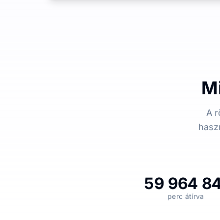
M
A r
haszn
59 964 8
perc átírva