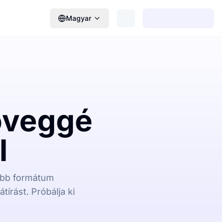
Magyar
öveggé
l
több formátum
írást. Próbálja ki