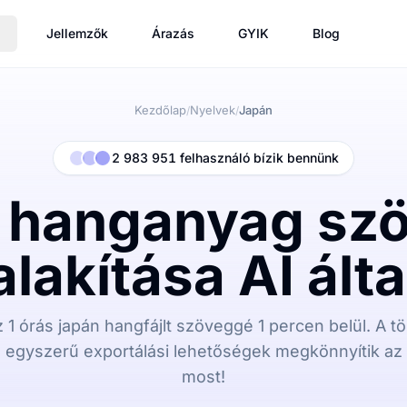
Jellemzők
Árazás
GYIK
Blog
Kezdőlap
Nyelvek
Japán
/
/
2 983 951 felhasználó bízik bennünk
 hanganyag sz
alakítása AI álta
az 1 órás japán hangfájlt szöveggé 1 percen belül. A 
egyszerű exportálási lehetőségek megkönnyítik az át
most!