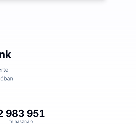
nk
erte
alóban
2 983 951
felhasználó