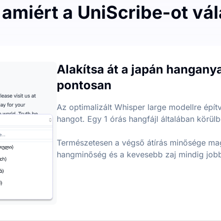
 amiért a UniScribe-ot vá
 átalakításon
ál, napi 3 fájlkorláttal. Nincs külön korlátozás a fájl hos
Alakítsa át a japán hangan
l
pontosan
ttérképeket és kulcspontokat hang- és videofájlokból, seg
Az optimalizált Whisper large modellre épít
hangot. Egy 1 órás hangfájl általában körülbel
Természetesen a végső átírás minősége magá
hangminőség és a kevesebb zaj mindig job