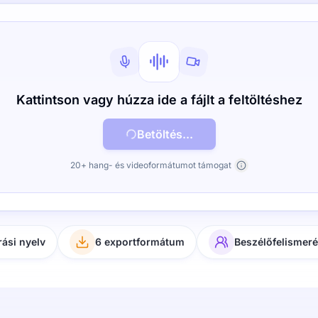
Kattintson vagy húzza ide a fájlt a feltöltéshez
Betöltés...
20+ hang- és videoformátumot támogat
rási nyelv
6 exportformátum
Beszélőfelismer