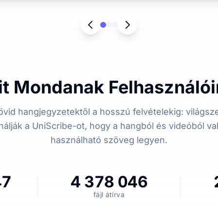
it Mondanak Felhasználói
övid hangjegyzetektől a hosszú felvételekig: világsz
álják a UniScribe-ot, hogy a hangból és videóból v
használható szöveg legyen.
47
4 378 046
fájl átírva