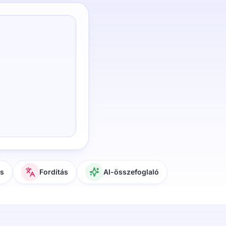
és
Fordítás
AI-összefoglaló