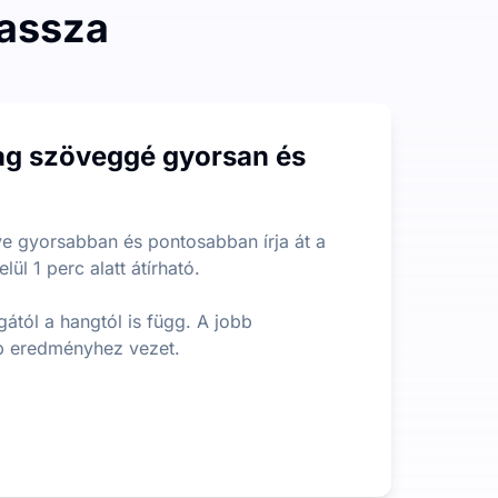
lassza
szára vagy méretére, így sok más úgynevezett ingyenes term
yag szöveggé gyorsan és
ítve ezzel a legfontosabb információk gyors kinyerését ho
ve gyorsabban és pontosabban írja át a
ül 1 perc alatt átírható.
tól a hangtól is függ. A jobb
b eredményhez vezet.