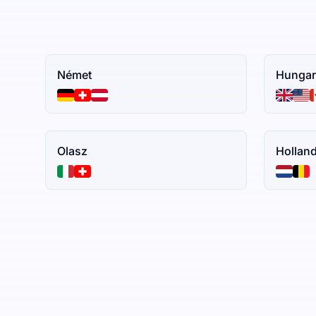
Német
Hungar
Olasz
Hollan