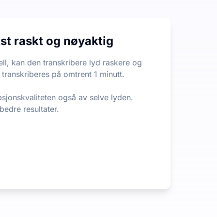
n begrensning på filens lengde eller størrelse, noe som er 
kst raskt og nøyaktig
 ut den viktigste informasjonen fra langt innhold. Det er e
ll, kan den transkribere lyd raskere og
 transkriberes på omtrent 1 minutt.
psjonskvaliteten også av selve lyden.
 bedre resultater.