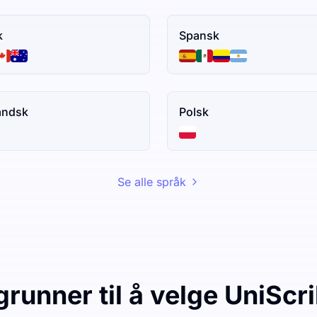
k
Spansk
andsk
Polsk
Se alle språk
grunner til å velge UniScr