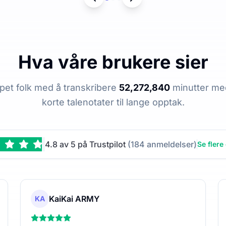
Hva våre brukere sier
lpet folk med å transkribere
52,272,840
minutter med
korte talenotater til lange opptak.
4.8 av 5 på Trustpilot
(184 anmeldelser)
Se flere
KaiKai ARMY
KA