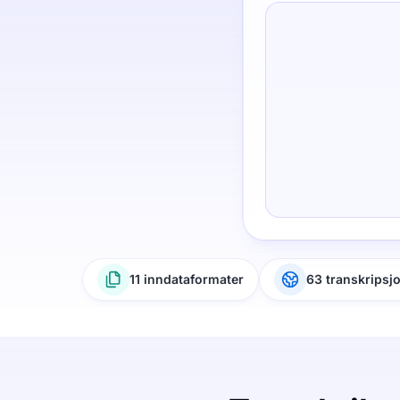
11 inndataformater
63 transkripsj