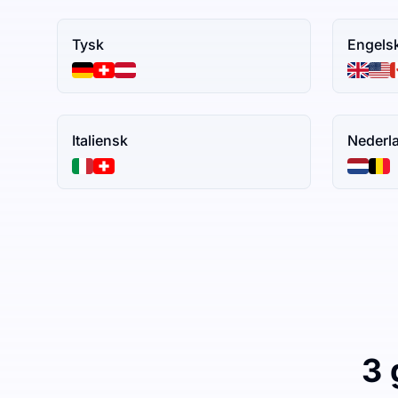
Tysk
Engels
Italiensk
Nederl
3 