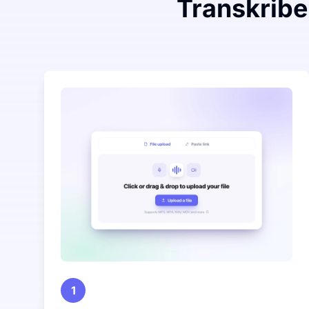
Transkriber 
1