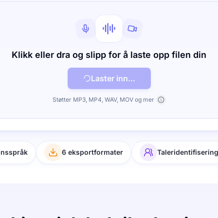
Klikk eller dra og slipp for å laste opp filen din
Laster inn...
Støtter MP3, MP4, WAV, MOV og mer
onsspråk
6 eksportformater
Taleridentifiserin