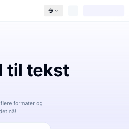
til tekst
r flere formater og
det nå!