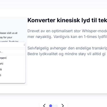
jon hver måned, med en daglig grense på 3 filer. Det er inge
Konverter kinesisk lyd til te
punkter fra lyd- og videofiler, slik at du raskt kan hente
Drevet av en optimalisert stor Whisper-mode
mer nøyaktig. Vanligvis kan en 1-times lydfil
Selvfølgelig avhenger den endelige transkri
Bedre lydkvalitet og mindre støy vil alltid gi