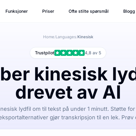
Funksjoner
Priser
Ofte stilte spørsmål
Blogg
Home
Languages
Kinesisk
/
/
Trustpilot
4,8 av 5
ber kinesisk lyd 
drevet av AI
nesisk lydfil om til tekst på under 1 minutt. Støtte fo
eksportalternativer gjør transkripsjon til en lek. Prøv 