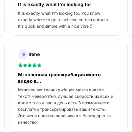
It is exactly what I’m looking for
It is exactly what I’m looking for. You know
exactly where to go to achieve certain outputs.
It’s quick and simple with a nice vibe :)
Irene
IR
Мгновенная транскрибация моего
видео в…
Мгновенная транскрибация моего видео в
текст! Невероятно, лучшая скорость из всех и
кроме того у вас в день есть 3 возможности
бесплатно транскрибировать ваши тексты.
Это меня приятно поразило и я благодарю за
качество!