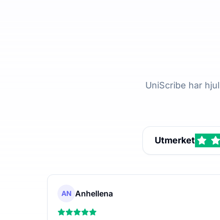
UniScribe har hju
Utmerket
Anhellena
AN