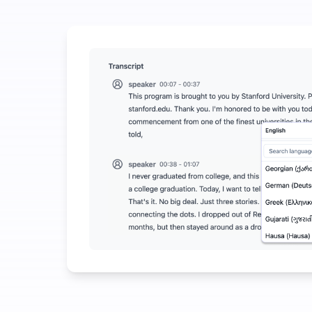
Bruk litt for å spare mye på lyd-til-tekst
UniScribe tilbyr 120 minutter med gratis transkrips
Flere AI-funksjoner tilgjengelig utover lyd-til-tekst
Generer automatisk sammendrag, tankekart og nøkkel