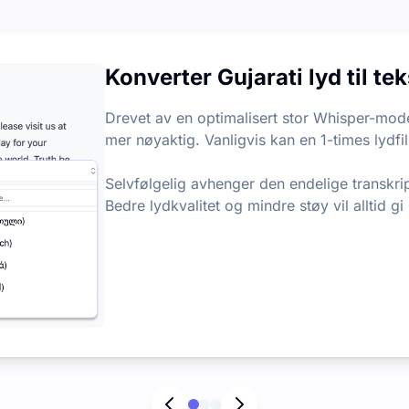
jon hver måned, med en daglig grense på 3 filer. Det er inge
Konverter Gujarati lyd til te
punkter fra lyd- og videofiler, slik at du raskt kan hente
Drevet av en optimalisert stor Whisper-mode
mer nøyaktig. Vanligvis kan en 1-times lydfil
Selvfølgelig avhenger den endelige transkri
Bedre lydkvalitet og mindre støy vil alltid gi