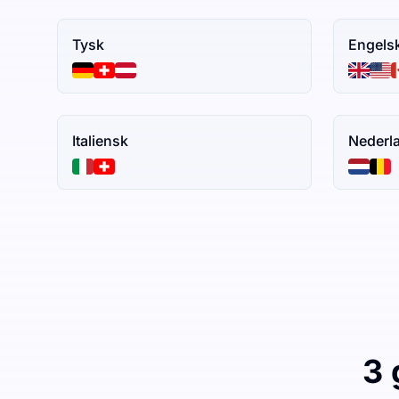
Tysk
Engels
Italiensk
Nederl
3 