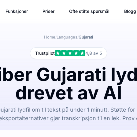
Funksjoner
Priser
Ofte stilte spørsmål
Blogg
Home
Languages
Gujarati
/
/
Trustpilot
4,8 av 5
ber Gujarati lyd 
drevet av AI
jarati lydfil om til tekst på under 1 minutt. Støtte fo
eksportalternativer gjør transkripsjon til en lek. Prøv 