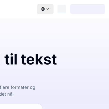
til tekst
r flere formater og
det nå!