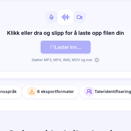
Klikk eller dra og slipp for å laste opp filen din
Laster inn...
Støtter MP3, MP4, WAV, MOV og mer
onsspråk
6 eksportformater
Taleridentifiserin