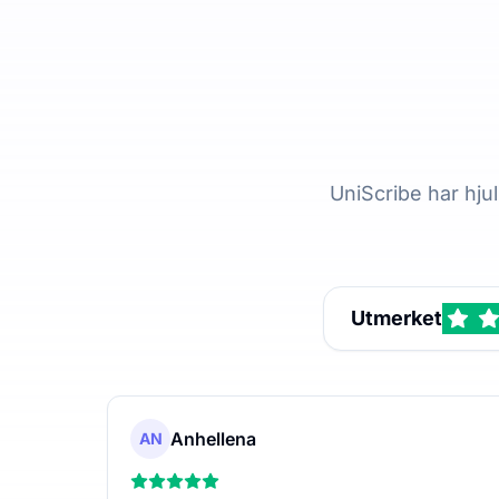
UniScribe har hju
Utmerket
Anhellena
AN