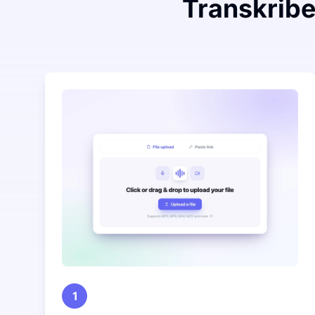
Transkriber
1