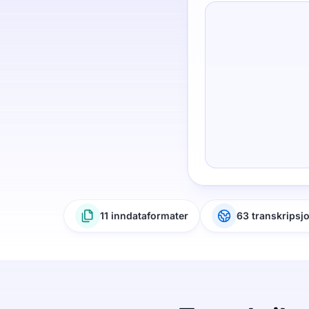
11 inndataformater
63 transkripsj