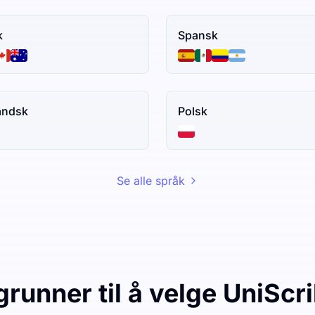
k
Spansk
andsk
Polsk
Se alle språk
grunner til å velge UniScr