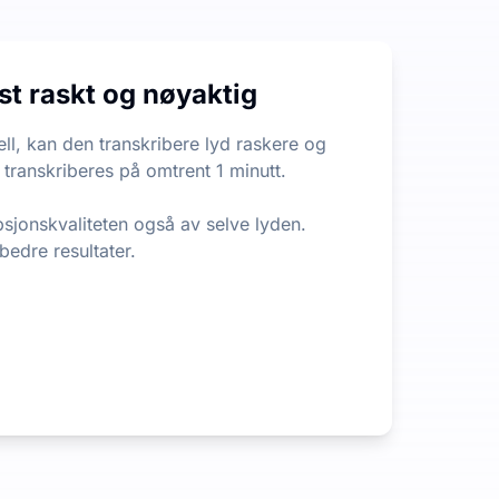
n begrensning på filens lengde eller størrelse, noe som er 
kst raskt og nøyaktig
 ut den viktigste informasjonen fra langt innhold. Det er e
ll, kan den transkribere lyd raskere og
 transkriberes på omtrent 1 minutt.
psjonskvaliteten også av selve lyden.
 bedre resultater.