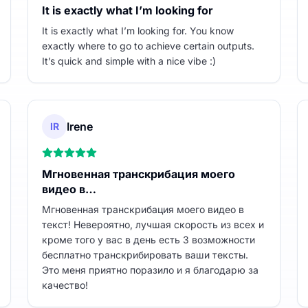
It is exactly what I’m looking for
It is exactly what I’m looking for. You know
exactly where to go to achieve certain outputs.
It’s quick and simple with a nice vibe :)
Irene
IR
Мгновенная транскрибация моего
видео в…
Мгновенная транскрибация моего видео в
текст! Невероятно, лучшая скорость из всех и
кроме того у вас в день есть 3 возможности
бесплатно транскрибировать ваши тексты.
Это меня приятно поразило и я благодарю за
качество!