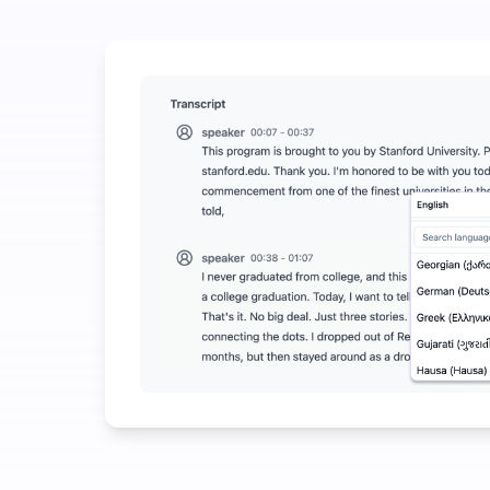
Bruk litt for å spare mye på lyd-til-tekst
UniScribe tilbyr 120 minutter med gratis transkrips
Flere AI-funksjoner tilgjengelig utover lyd-til-tekst
Generer automatisk sammendrag, tankekart og nøkkel