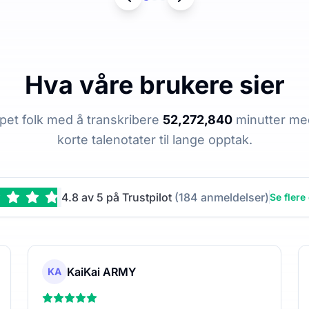
Hva våre brukere sier
lpet folk med å transkribere
52,272,840
minutter med
korte talenotater til lange opptak.
4.8 av 5 på Trustpilot
(184 anmeldelser)
Se flere
KaiKai ARMY
KA