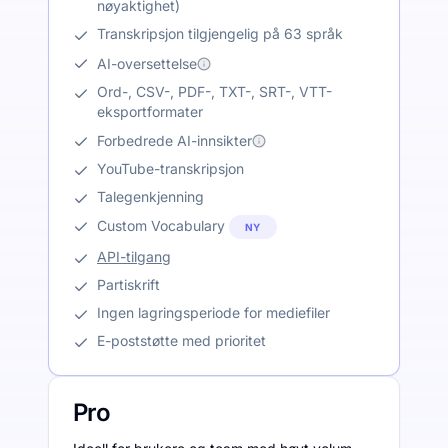
nøyaktighet)
Transkripsjon tilgjengelig på 63 språk
AI-oversettelse
Ord-, CSV-, PDF-, TXT-, SRT-, VTT-
eksportformater
Forbedrede AI-innsikter
YouTube-transkripsjon
Talegenkjenning
Custom Vocabulary
NY
API-tilgang
Partiskrift
Ingen lagringsperiode for mediefiler
E-poststøtte med prioritet
Pro