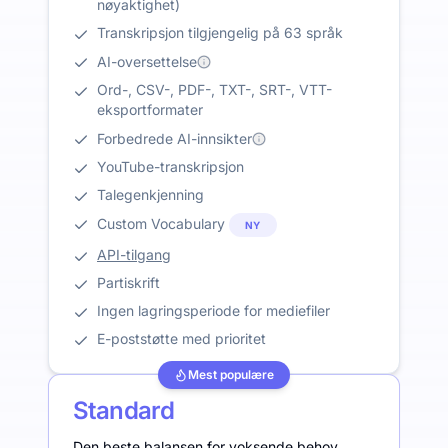
nøyaktighet)
Transkripsjon tilgjengelig på 63 språk
AI-oversettelse
Ord-, CSV-, PDF-, TXT-, SRT-, VTT-
eksportformater
Forbedrede AI-innsikter
YouTube-transkripsjon
Talegenkjenning
Custom Vocabulary
NY
API-tilgang
Partiskrift
Ingen lagringsperiode for mediefiler
E-poststøtte med prioritet
Mest populære
Standard
Den beste balansen for voksende behov.