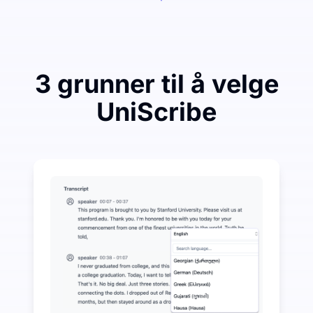
3 grunner til å velge
UniScribe
Bruk litt for å spare mye på lyd-til-tekst
UniScribe tilbyr 120 minutter med gratis transkripsjo
Flere AI-funksjoner tilgjengelig utover lyd-til-tekst
Generer automatisk sammendrag, tankekart og nøkkelpu