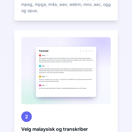
mpeg, mpga, m4a, wav, webm, mov, aac, ogg
og opus.
2
Velg malaysisk og transkriber