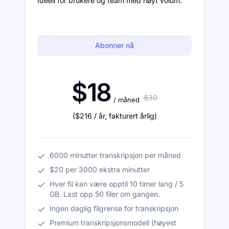
Ideell for brukere og team med høyt volum.
Abonner nå
$18
$30
/ måned
(
$216
/ år
,
fakturert årlig
)
6000 minutter transkripsjon per måned
$20 per 3000 ekstra minutter
Hver fil kan være opptil 10 timer lang / 5
GB. Last opp 50 filer om gangen.
Ingen daglig filgrense for transkripsjon
Premium transkripsjonsmodell (høyest