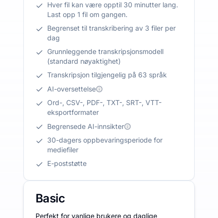
Hver fil kan være opptil 30 minutter lang.
Last opp 1 fil om gangen.
Begrenset til transkribering av 3 filer per
dag
Grunnleggende transkripsjonsmodell
(standard nøyaktighet)
Transkripsjon tilgjengelig på 63 språk
AI-oversettelse
Ord-, CSV-, PDF-, TXT-, SRT-, VTT-
eksportformater
Begrensede AI-innsikter
30-dagers oppbevaringsperiode for
mediefiler
E-poststøtte
Basic
Perfekt for vanlige brukere og daglige