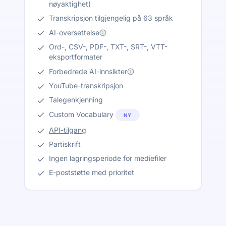
nøyaktighet)
Transkripsjon tilgjengelig på 63 språk
AI-oversettelse
Ord-, CSV-, PDF-, TXT-, SRT-, VTT-
eksportformater
Forbedrede AI-innsikter
YouTube-transkripsjon
Talegenkjenning
Custom Vocabulary
NY
API-tilgang
Partiskrift
Ingen lagringsperiode for mediefiler
E-poststøtte med prioritet