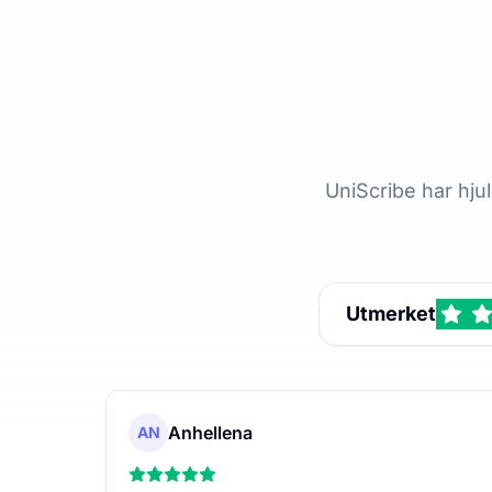
UniScribe har hju
Utmerket
Anhellena
AN