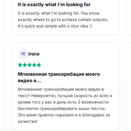
It is exactly what I’m looking for
It is exactly what I’m looking for. You know
exactly where to go to achieve certain outputs.
It’s quick and simple with a nice vibe :)
Irene
IR
Мгновенная транскрибация моего
видео в…
Мгновенная транскрибация моего видео в
текст! Невероятно, лучшая скорость из всех и
кроме того у вас в день есть 3 возможности
бесплатно транскрибировать ваши тексты.
Это меня приятно поразило и я благодарю за
качество!