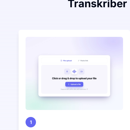
Transkriber 
1