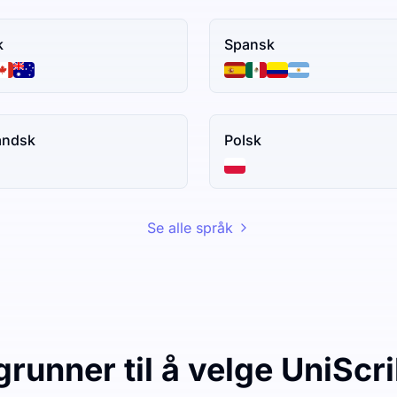
k
Spansk
andsk
Polsk
Se alle språk
grunner til å velge UniScr