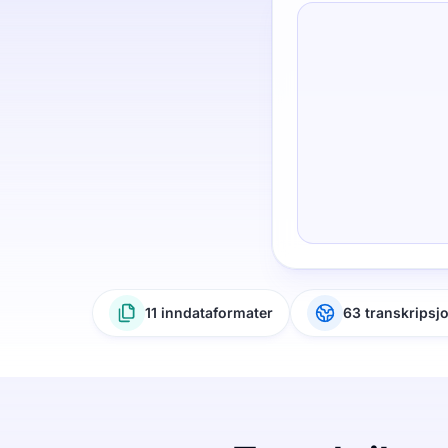
11 inndataformater
63 transkripsj