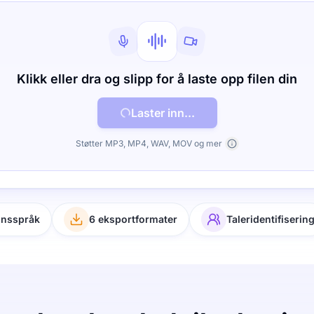
Klikk eller dra og slipp for å laste opp filen din
Laster inn...
Støtter MP3, MP4, WAV, MOV og mer
onsspråk
6 eksportformater
Taleridentifiserin