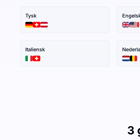
Tysk
Engels
Italiensk
Nederl
3 