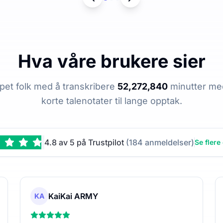
Hva våre brukere sier
lpet folk med å transkribere
52,272,840
minutter med
korte talenotater til lange opptak.
4.8 av 5 på Trustpilot
(184 anmeldelser)
Se flere
KaiKai ARMY
KA