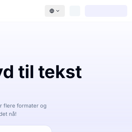
 til tekst
or flere formater og
det nå!