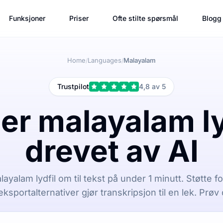
Funksjoner
Priser
Ofte stilte spørsmål
Blogg
Home
Languages
Malayalam
/
/
Trustpilot
4,8 av 5
er malayalam lyd
drevet av AI
ayalam lydfil om til tekst på under 1 minutt. Støtte f
eksportalternativer gjør transkripsjon til en lek. Prøv 