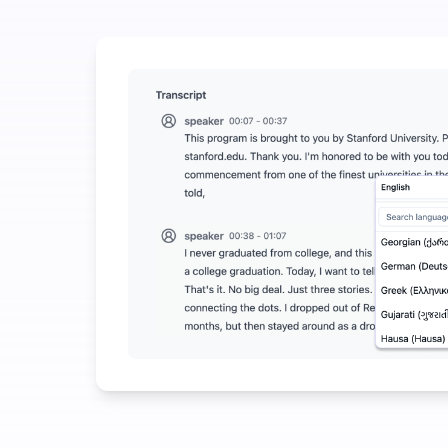
Bruk litt for å spare mye på lyd-til-tekst
UniScribe tilbyr 120 minutter med gratis transkrips
Flere AI-funksjoner tilgjengelig utover lyd-til-tekst
Generer automatisk sammendrag, tankekart og nøkkel