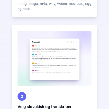
mpeg, mpga, m4a, wav, webm, mov, aac, ogg
og opus.
2
Velg slovakisk og transkriber