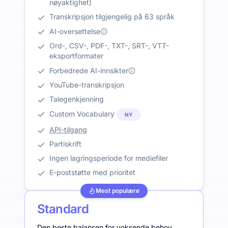
nøyaktighet)
Transkripsjon tilgjengelig på 63 språk
AI-oversettelse
Ord-, CSV-, PDF-, TXT-, SRT-, VTT-
eksportformater
Forbedrede AI-innsikter
YouTube-transkripsjon
Talegenkjenning
Custom Vocabulary
NY
API-tilgang
Partiskrift
Ingen lagringsperiode for mediefiler
E-poststøtte med prioritet
Mest populære
Standard
Den beste balansen for voksende behov.