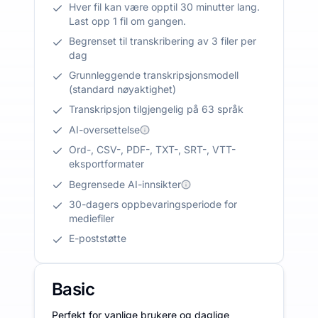
Hver fil kan være opptil 30 minutter lang.
Last opp 1 fil om gangen.
Begrenset til transkribering av 3 filer per
dag
Grunnleggende transkripsjonsmodell
(standard nøyaktighet)
Transkripsjon tilgjengelig på 63 språk
AI-oversettelse
Ord-, CSV-, PDF-, TXT-, SRT-, VTT-
eksportformater
Begrensede AI-innsikter
30-dagers oppbevaringsperiode for
mediefiler
E-poststøtte
Basic
Perfekt for vanlige brukere og daglige