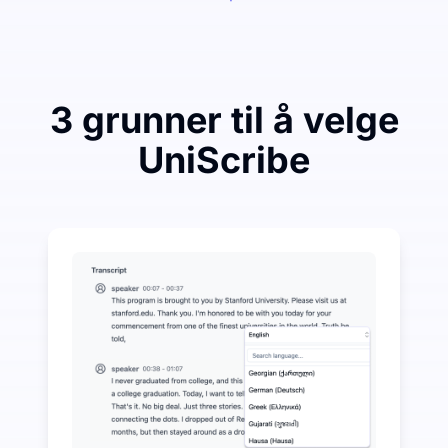
3 grunner til å velge
UniScribe
Bruk litt for å spare mye på lyd-til-tekst
UniScribe tilbyr 120 minutter med gratis transkripsjo
Flere AI-funksjoner tilgjengelig utover lyd-til-tekst
Generer automatisk sammendrag, tankekart og nøkkelpu