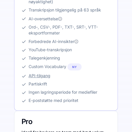
nøyaktighet)
Transkripsjon tilgjengelig på 63 språk
AI-oversettelse
Ord-, CSV-, PDF-, TXT-, SRT-, VTT-
eksportformater
Forbedrede AI-innsikter
YouTube-transkripsjon
Talegenkjenning
Custom Vocabulary
NY
API-tilgang
Partiskrift
Ingen lagringsperiode for mediefiler
E-poststøtte med prioritet
Pro