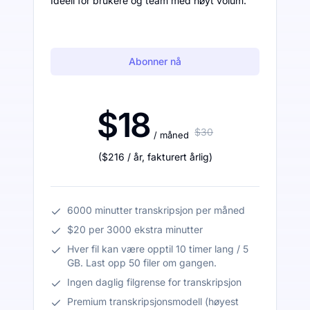
Ideell for brukere og team med høyt volum.
Abonner nå
$18
$30
/ måned
(
$216
/ år
,
fakturert årlig
)
6000 minutter transkripsjon per måned
$20 per 3000 ekstra minutter
Hver fil kan være opptil 10 timer lang / 5
GB. Last opp 50 filer om gangen.
Ingen daglig filgrense for transkripsjon
Premium transkripsjonsmodell (høyest