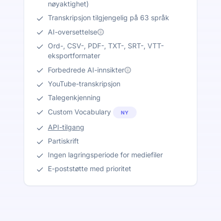
nøyaktighet)
Transkripsjon tilgjengelig på 63 språk
AI-oversettelse
Ord-, CSV-, PDF-, TXT-, SRT-, VTT-
eksportformater
Forbedrede AI-innsikter
YouTube-transkripsjon
Talegenkjenning
Custom Vocabulary
NY
API-tilgang
Partiskrift
Ingen lagringsperiode for mediefiler
E-poststøtte med prioritet