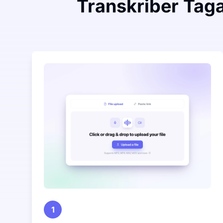
Transkriber Tagal
1