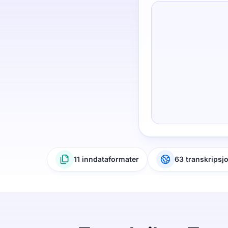
11 inndataformater
63 transkripsj