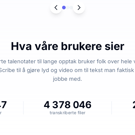
Hva våre brukere sier
rte talenotater til lange opptak bruker folk over hele
cribe til å gjøre lyd og video om til tekst man faktis
jobbe med.
47
4 378 046
r
transkriberte filer