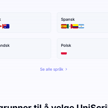
k
Spansk
andsk
Polsk
Se alle språk
grunner til å velge UniScr