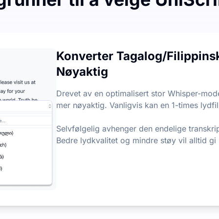
jon hver måned, med en daglig grense på 3 filer. Det er inge
Konverter Tagalog/Filippinsk
Nøyaktig
punkter fra lyd- og videofiler, slik at du raskt kan hente
Drevet av en optimalisert stor Whisper-mode
mer nøyaktig. Vanligvis kan en 1-times lydfil
Selvfølgelig avhenger den endelige transkri
Bedre lydkvalitet og mindre støy vil alltid gi