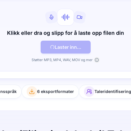
Klikk eller dra og slipp for å laste opp filen din
Laster inn...
Støtter MP3, MP4, WAV, MOV og mer
onsspråk
6 eksportformater
Taleridentifiserin