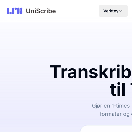
Verktøy
Transkrib
ti
Gjør en 1-times T
formater og e