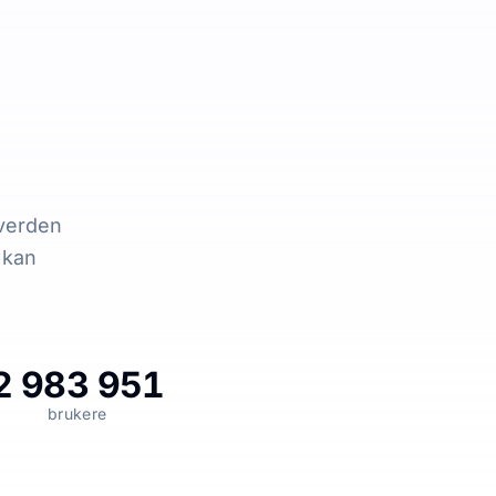
 verden
k kan
2 983 951
brukere