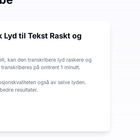
n begrensning på filens lengde eller størrelse, noe som er 
 Lyd til Tekst Raskt og
 ut den viktigste informasjonen fra langt innhold. Det er e
ll, kan den transkribere lyd raskere og
 transkriberes på omtrent 1 minutt.
psjonskvaliteten også av selve lyden.
 bedre resultater.