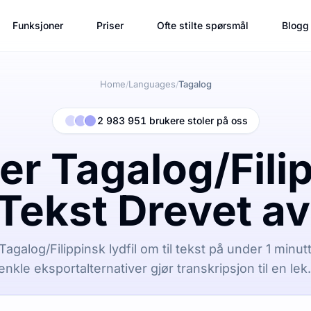
Funksjoner
Priser
Ofte stilte spørsmål
Blogg
Home
Languages
Tagalog
/
/
2 983 951 brukere stoler på oss
er Tagalog/Fili
l Tekst Drevet av
agalog/Filippinsk lydfil om til tekst på under 1 minutt
nkle eksportalternativer gjør transkripsjon til en lek