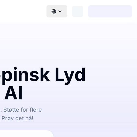
ppinsk Lyd
 AI
. Støtte for flere
. Prøv det nå!